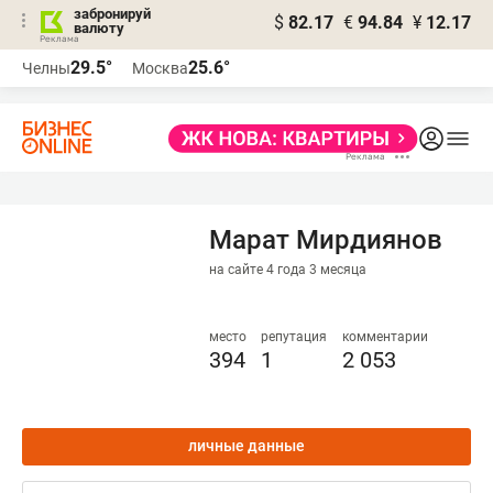
забронируй
$
82.17
€
94.84
¥
12.17
валюту
29.5°
25.6°
Челны
Москва
Марат Мирдиянов
на сайте 4 года 3 месяца
место
репутация
комментарии
394
1
2 053
личные данные