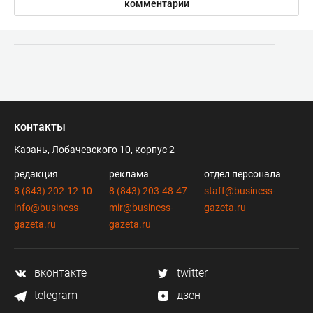
комментарии
контакты
Казань, Лобачевского 10, корпус 2
редакция
реклама
отдел персонала
8 (843) 202-12-10
8 (843) 203-48-47
staff@business-
info@business-
mir@business-
gazeta.ru
gazeta.ru
gazeta.ru
вконтакте
twitter
telegram
дзен