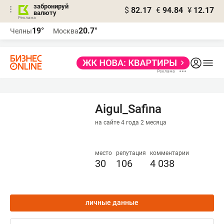
забронируй
$
82.17
€
94.84
¥
12.17
валюту
19°
20.7°
Челны
Москва
Aigul_Safina
на сайте 4 года 2 месяца
место
репутация
комментарии
30
106
4 038
личные данные