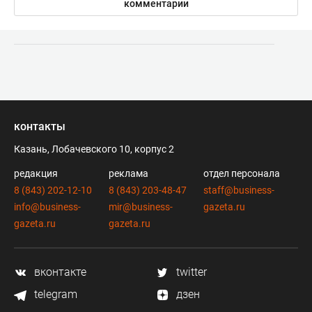
комментарии
контакты
Казань, Лобачевского 10, корпус 2
редакция
реклама
отдел персонала
8 (843) 202-12-10
8 (843) 203-48-47
staff@business-
info@business-
mir@business-
gazeta.ru
gazeta.ru
gazeta.ru
вконтакте
twitter
telegram
дзен