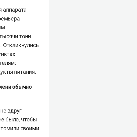
я аппарата
премьера
ям
 тысячи тонн
. Откликнулись
унктах
телям:
укты питания.
емени обычно
не вдруг
не было, чтобы
утомили своими