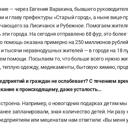
ние — через Евгения Варакина, бывшего руководител
и и главу префектуры «Старый город», а ныне вице-
ечающего за Лисичанск и Рубежное. Помогаем жител
эти города. На сегодня отправлено 68 фур, это более
о помощь оказана примерно на 250 миллионов рублей
 и тысячи неравнодушных жителей — в городе на 18 п
ем помощи. Посылаем то, что больше всего нужно жи
 теплую одежду, медикаменты, бытовую химию, прод
едприятий и граждан не ослабевает? С течением вр
кание к происходящему, даже усталость…
ыстроена. Например, о новогодних подарках детям мы 
ранее запланировали, зная количество детей. Ни разу 
редприятиям или меценатам нам ответили: «Вы меня 