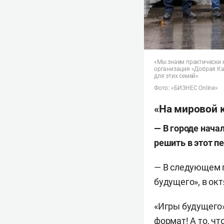
«Мы знаем практически 
организация «Добрая Ка
для этих семей»
Фото: «БИЗНЕС Online»
«На мировой 
— В городе нача
решить в этот п
— В следующем г
будущего», в ок
«Игры будущего»
формат! А то, чт