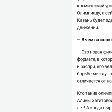
космический уро
Олимпиаду, а се
Казань будет зд
движении.
— В чем важност
— Это новая фил
формате, в кото
и распри, его в
борьбе между гос
отличается от н
Кто такие олимп
Алины Загитовой
лет! А когда вы