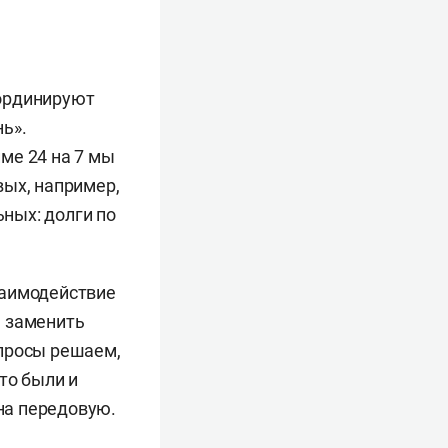
оординируют
ь».
ме 24 на 7 мы
вых, например,
ьных: долги по
заимодействие
м заменить
опросы решаем,
то были и
 на передовую.