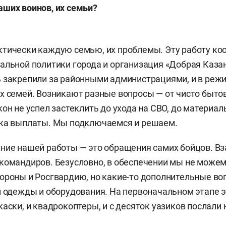
ших воинов, их семьи?
ктически каждую семью, их проблемы. Эту работу к
альной политики города и организация «Добрая Казан
 закрепили за районными администрациями, и в режи
х семей. Возникают разные вопросы — от чисто быто
он не успел застеклить до ухода на СВО, до материал
жка выплаты. Мы подключаемся и решаем.
ние нашей работы — это обращения самих бойцов. В
командиров. Безусловно, в обеспечении мы не може
ороны и Росгвардию, но какие-то дополнительные в
й одежды и оборудования. На первоначальном этапе э
каски, и квадрокоптеры, и с десяток уазиков послали