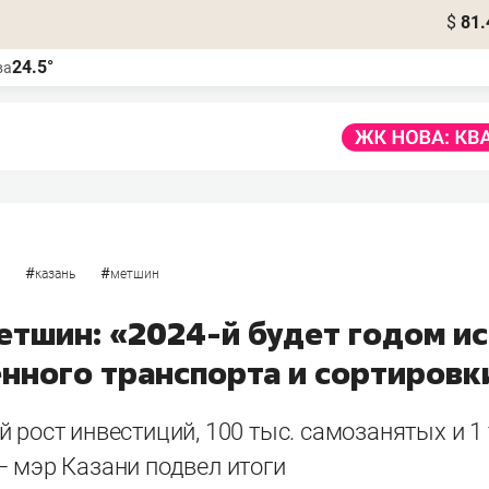
$
81.
24.5°
ва
#
#
казань
метшин
етшин: «2024-й будет годом и
нного транспорта и сортировк
 рост инвестиций, 100 тыс. самозанятых и 1 
— мэр Казани подвел итоги