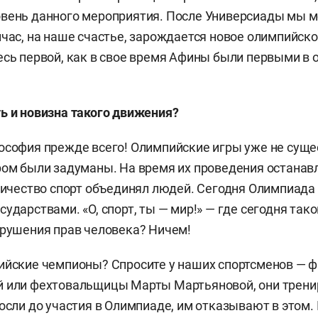
вень данного мероприятия. После Универсиады мы м
йчас, на наше счастье, зарождается новое олимпийск
есь первой, как в свое время Афины были первыми в
ь и новизна такого движения?
ософия прежде всего! Олимпийские игры уже не суще
ром были задуманы. На время их проведения останав
еличество спорт объединял людей. Сегодня Олимпиада
ударствами. «О, спорт, ты — мир!» — где сегодня так
арушения прав человека? Ничем!
ийские чемпионы? Спросите у наших спортсменов — ф
 или фехтовальщицы Марты Мартьяновой, они тренир
росли до участия в Олимпиаде, им отказывают в этом. 