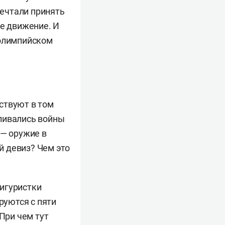
ечтали принять
ое движение. И
 олимпийском
ствуют в том
ливались войны
 — оружие в
ой девиз? Чем это
игуристки
уются с пяти
При чем тут