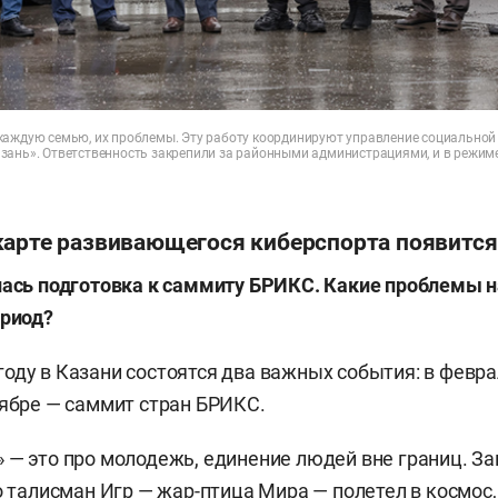
каждую семью, их проблемы. Эту работу координируют управление социальной 
зань». Ответственность закрепили за районными администрациями, и в режиме
карте развивающегося киберспорта появится
лась подготовка к саммиту БРИКС. Какие проблемы 
ериод?
оду в Казани состоятся два важных события: в февр
тябре — саммит стран БРИКС.
 — это про молодежь, единение людей вне границ. З
о талисман Игр — жар-птица Мира — полетел в космос,