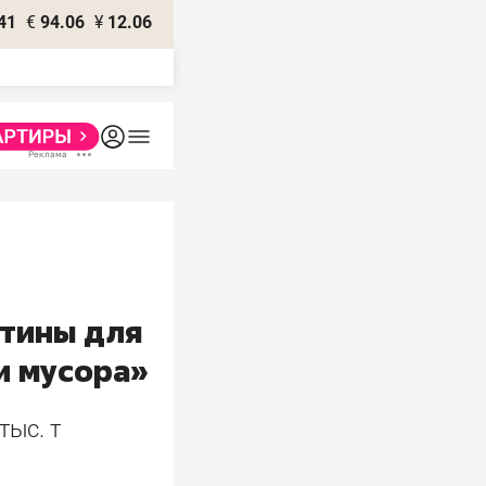
41
€
94.06
¥
12.06
стины для
и мусора»
тыс. т