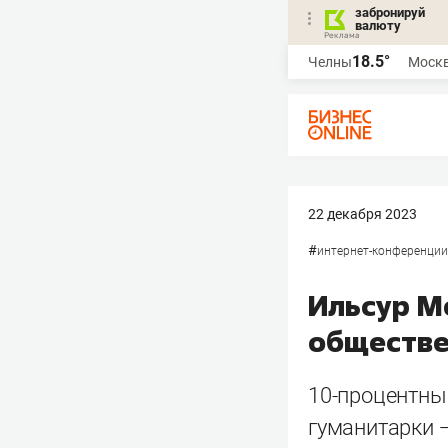
забронируй
валюту
18.5°
Челны
Моск
22 декабря 2023
#
интернет-конференции
Ильсур М
обществе
10-процентный
гуманитарки 