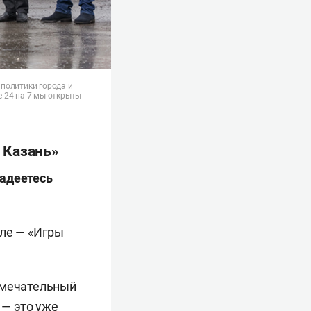
политики города и
 24 на 7 мы открыты
 Казань»
надеетесь
але — «Игры
амечательный
 — это уже