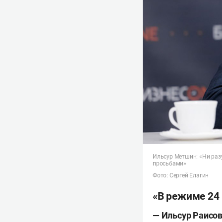
Ильсур Метшин: «Ни раз
просьбами»
Фото: Сергей Елагин
«В режиме 24
—
Ильсур Раисови