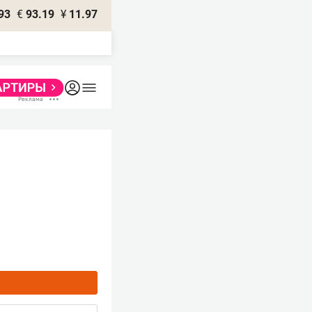
93
€
93.19
¥
11.97