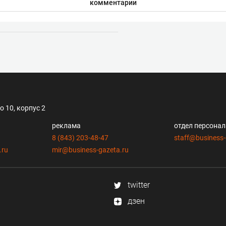
комментарии
 10, корпус 2
реклама
отдел персона
8 (843) 203-48-47
staff@business-
.ru
mir@business-gazeta.ru
twitter
дзен