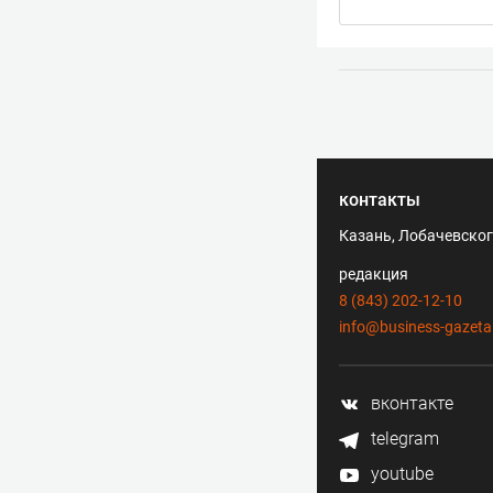
контакты
Казань, Лобачевского
редакция
8 (843) 202-12-10
info@business-gazeta
вконтакте
telegram
youtube