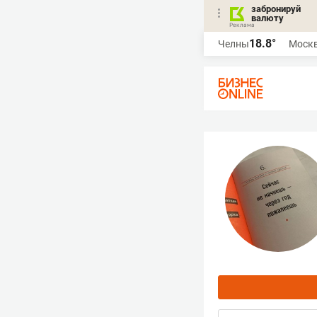
забронируй
валюту
18.8°
Челны
Моск