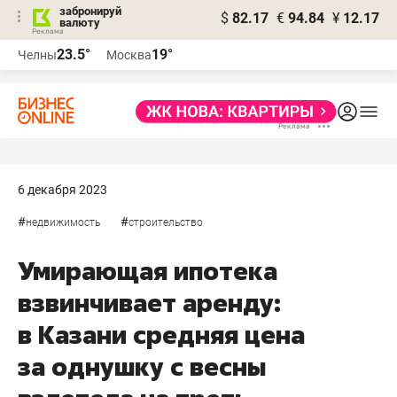
забронируй
$
82.17
€
94.84
¥
12.17
валюту
23.5°
19°
Челны
Москва
6 декабря 2023
#
#
недвижимость
строительство
Умирающая ипотека
взвинчивает аренду:
в Казани средняя цена
за однушку с весны