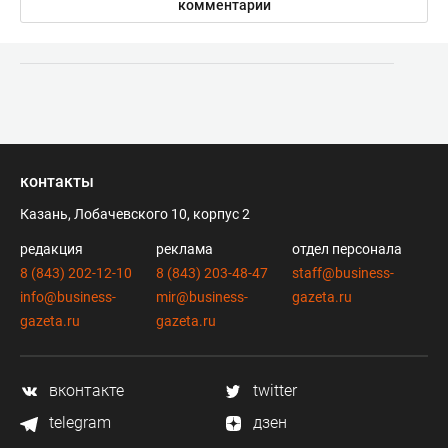
комментарии
контакты
Казань, Лобачевского 10, корпус 2
редакция
реклама
отдел персонала
8 (843) 202-12-10
8 (843) 203-48-47
staff@business-
info@business-
mir@business-
gazeta.ru
gazeta.ru
gazeta.ru
вконтакте
twitter
telegram
дзен