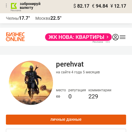
забронируй
$
82.17
€
94.84
¥
12.17
валюту
17.7°
22.5°
Челны
Москва
perehvat
на сайте 4 года 5 месяцев
место
репутация
комментарии
∞
0
229
личные данные