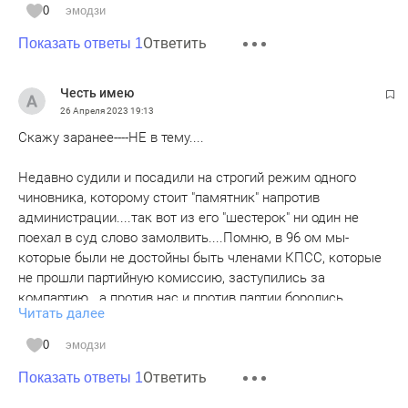
0
эмодзи
Ответить
Показать ответы 1
Честь имею
26 Апреля 2023
19:13
Скажу заранее----НЕ в тему....
Недавно судили и посадили на строгий режим одного
чиновника, которому стоит "памятник" напротив
администрации....так вот из его "шестерок" ни один не
поехал в суд слово замолвить....Помню, в 96 ом мы-
которые были не достойны быть членами КПСС, которые
не прошли партийную комиссию, заступились за
компартию...а против нас и против партии боролись
Читать далее
откровенно секретари райкомов и инструктора...которые
сегодня подались в муллы!
0
эмодзи
Вы тут в БО недавно писали о предыдущем разговоре
Ответить
завсегдатаев Кремлевских приемов ...так они и сегодня
Показать ответы 1
по ТВ передачи о морали ведут!