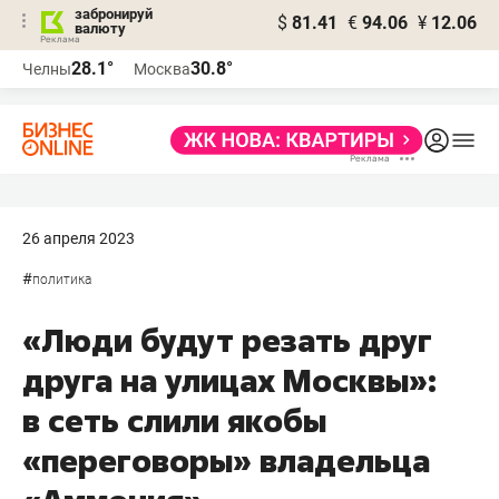
забронируй
$
81.41
€
94.06
¥
12.06
валюту
28.1°
30.8°
Челны
Москва
26 апреля 2023
#
политика
«Люди будут резать друг
друга на улицах Москвы»:
в сеть слили якобы
«переговоры» владельца