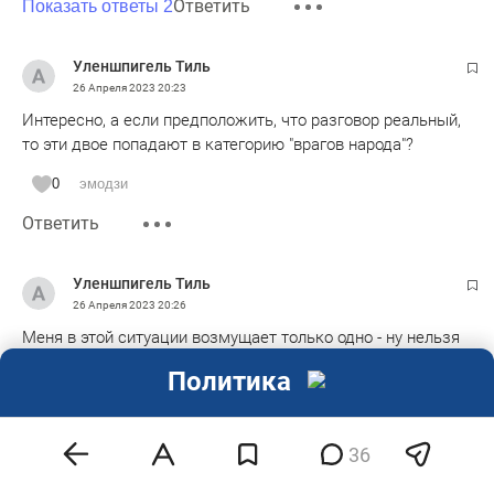
Ответить
Показать ответы 2
Уленшпигель Тиль
26 Апреля 2023
20:23
Интересно, а если предположить, что разговор реальный,
то эти двое попадают в категорию "врагов народа"?
0
эмодзи
Ответить
Уленшпигель Тиль
26 Апреля 2023
20:26
Меня в этой ситуации возмущает только одно - ну нельзя
всех богатых бизнесменов называть олигархами. Звучит
Политика
как "олигарх средней руки". Просто очень богатые и всё.
0
эмодзи
36
Ответить
Показать ответы 1