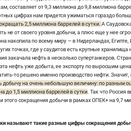
м, составляет от 9,3 миллиона до 9,8 миллиона барре
ютных цифрах нам придется ужиматься гораздо больш
окращать 2,5 миллиона баррелей в сутки.
А Саудовск
ь не от своего уровня добычи, а плюс еще у нее ог
на накопила по всему миру — в Нидерландах, Египте, 
угих точках, где у саудитов есть крупные хранилища
ия закачала нефть в несколько супертанкеров. Стра
 эта нефть уже добыта, ее экспорту по выросшим цен
атить-то решено именно производство нефти. Значит,
ь добычу на очень небольшую величину: по разным оц
на до 1,5 миллиона баррелей в сутки
. Так что Россия 
 этого сокращения добычи в рамках ОПЕК+ на 9,7 м
.
аки называют такие разные цифры сокращения добы