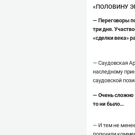
«ПОЛОВИНУ Э
— Переговоры п
три дня. Участв
«сделки века» 
— Саудовская Ар
наследному прин
саудовской пози
— Очень сложно
то ни было…
— И тем не менее
поручили коммен