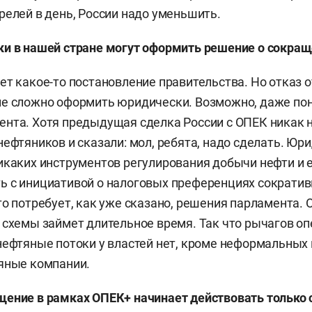
релей в день, России надо уменьшить.
ки в нашей стране могут оформить решение о сокра
ет какое-то постановление правительства. Но отказ 
не сложно оформить юридически. Возможно, даже по
нта. Хотя предыдущая сделка России с ОПЕК никак 
нефтяников и сказали: мол, ребята, надо сделать. Юр
икаких инструментов регулирования добычи нефти и е
ь с инициативой о налоговых преференциях сократи
то потребует, как уже сказано, решения парламента.
 схемы займет длительное время. Так что рычагов о
нефтяные потоки у властей нет, кроме неформальных
яные компании.
ение в рамках ОПЕК+ начинает действовать только 