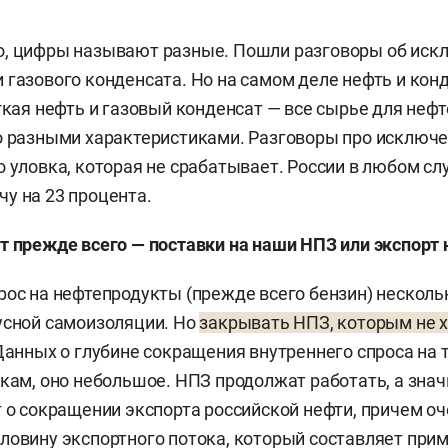
о, цифры называют разные. Пошли разговоры об иск
 газового конденсата. Но на самом деле нефть и конд
егкая нефть и газовый конденсат — все сырье для неф
о разными характеристиками. Разговоры про исключ
о уловка, которая не срабатывает. России в любом сл
у на 23 процента.
т прежде всего — поставки на наши НПЗ или экспорт
рос на нефтепродукты (прежде всего бензин) несколь
усной самоизоляции. Но
закрывать НПЗ, которым не х
Данных о глубине сокращения внутреннего спроса на т
нкам, оно небольшое. НПЗ продолжат работать, а знач
т о сокращении экспорта российской нефти, причем о
ловину экспортного потока, который составляет при