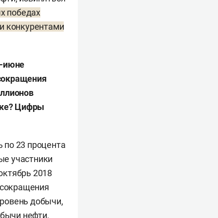
ых победах
ми конкурентами
е-июне
 сокращения
иллионов
нке? Цифры
 по 23 процента
ные участники
октябрь 2018
ю сокращения
уровень добычи,
обычи нефти,