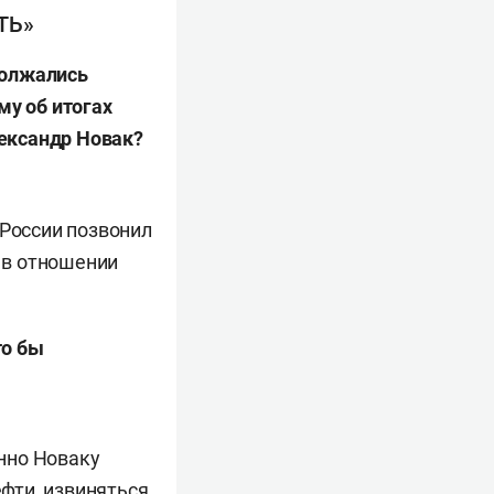
ТЬ»
должались
му об итогах
ександр Новак?
 России позвонил
ь в отношении
то бы
енно Новаку
фти, извиняться