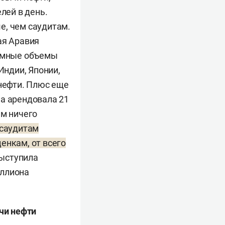
лей в день.
е, чем саудитам.
ая Аравия
ромные объемы
Индии, Японии,
 нефти. Плюс еще
на арендовала 21
ам ничего
саудитам
енкам, от всего
выступила
иллиона
чи нефти