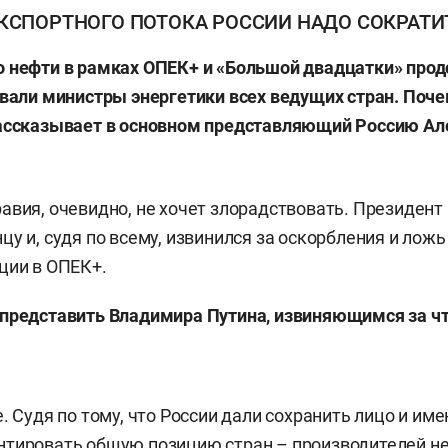
КСПОРТНОГО ПОТОКА РОССИИ НАДО СОКРАТИ
о нефти в рамках ОПЕК+ и «Большой двадцатки» про
овали министры энергетики всех ведущих стран. Поче
рассказывает в основном представляющий Россию Ал
авия, очевидно, не хочет злорадствовать. Президент
цу и, судя по всему, извинился за оскорбления и лож
ции в ОПЕК+.
 представить Владимира Путина, извиняющимся за ч
. Судя по тому, что России дали сохранить лицо и им
тировать общую позицию стран – производителей не