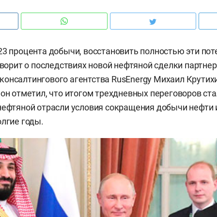
23 процента добычи, восстановить полностью эти пот
говорит о последствиях новой нефтяной сделки партнер
онсалтингового агентства RusEnergy Михаил Крутихи
 он отметил, что итогом трехдневных переговоров ст
нефтяной отрасли условия сокращения добычи нефти 
олгие годы.