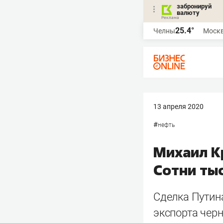
забронируй
валюту
25.4°
Челны
Моск
13 апреля 2020
#
нефть
Михаил К
Сотни ты
Сделка Путин
экспорта черн