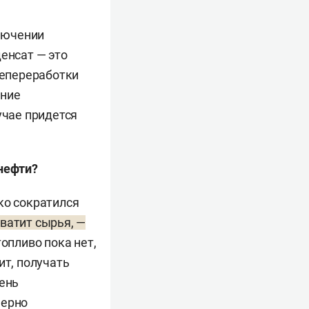
лючении
енсат — это
тепереработки
ение
учае придется
 нефти?
ко сократился
ватит сырья, —
опливо пока нет,
ит, получать
чень
мерно