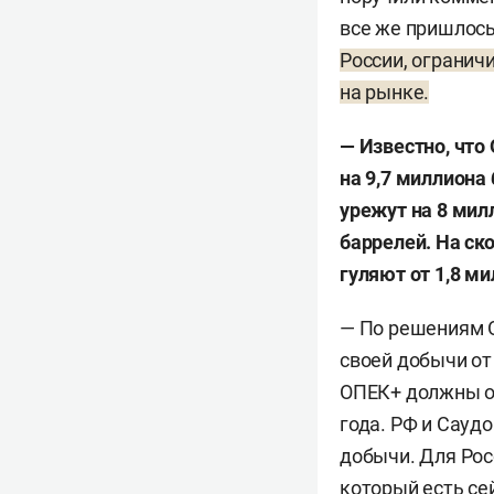
все же пришлось
России, огранич
на рынке.
— Известно, что
на 9,7 миллиона
урежут на 8 милл
баррелей. На ск
гуляют от 1,8 ми
— По решениям О
своей добычи от
ОПЕК+ должны от
года. РФ и Сауд
добычи. Для Рос
который есть се