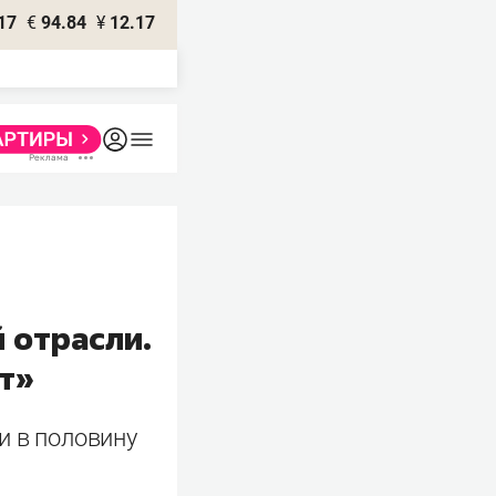
17
€
94.84
¥
12.17
 отрасли.
т»
и в половину