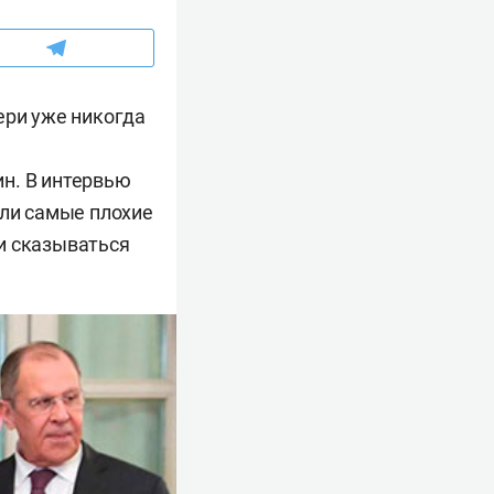
ери уже никогда
н. В интервью
али самые плохие
и сказываться