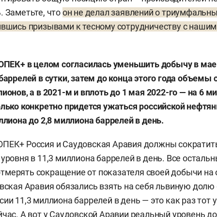
. Заметьте, что
он не делал заявлений о триумфальн
ившись призывами к тесному сотрудничеству с наши
ОПЕК+ в целом согласилась уменьшить добычу в ма
 баррелей в сутки, затем до конца этого года объемы
ионов, а в 2021-м и вплоть до 1 мая 2022-го — на 6 м
олько конкретно придется ужаться российской нефтя
ллиона до 2,8 миллиона баррелей в день.
ПЕК+ Россия и Саудовская Аравия должны сократить
 уровня в 11,3 миллиона баррелей в день. Все осталь
мерять сокращение от показателя своей добычи на 
овская Аравия обязались взять на себя львиную дол
сии 11,3 миллиона баррелей в день — это как раз тот 
йчас. А вот у Саудовской Аравии реальный уровень д