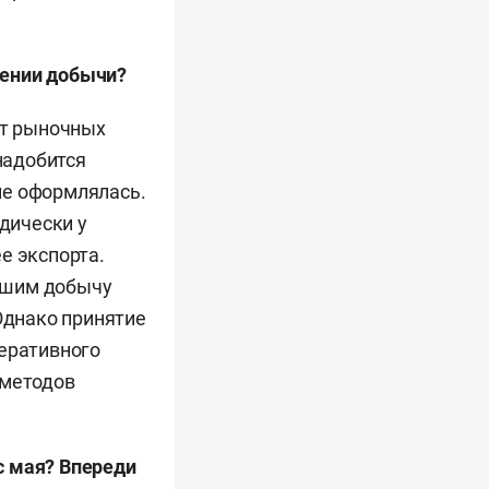
щении добычи?
от рыночных
надобится
не оформлялась.
идически у
е экспорта.
вшим добычу
 Однако принятие
перативного
 методов
с мая? Впереди