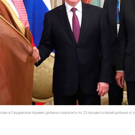
сия и Саудовская Аравия должны сократить по 23 процента своей добычи от у