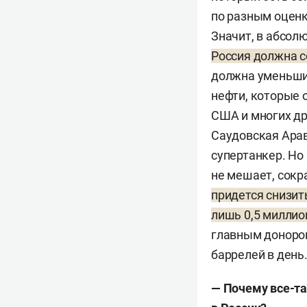
по разным оценка
Значит, в абсол
Россия должна с
должна уменьшит
нефти, которые о
США и многих др
Саудовская Арав
супертанкер. Но
не мешает, сокр
придется снизит
лишь 0,5 миллио
главным донором
баррелей в день
— Почему все-т