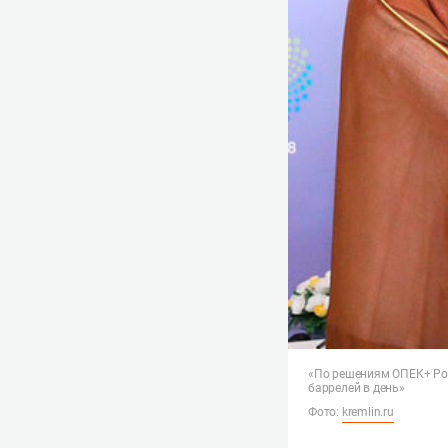
«По решениям ОПЕК+ Рос
баррелей в день»
Фото:
kremlin.ru