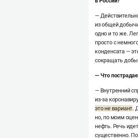
в России?
— Действительн
из общей добычи
одно и то же. Л
просто с немног
конденсата — эт
сокращать добыч
— Что пострадае
— Внутренний сп
из-за коронавир
это не вариант
. 
но, по моим оце
нефть. Речь иде
существенно. По