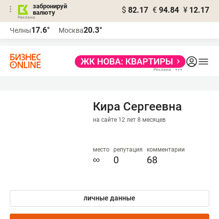
забронируй
$
82.17
€
94.84
¥
12.17
валюту
17.6°
20.3°
Челны
Москва
Кира Сергеевна
на сайте 12 лет 8 месяцев
место
репутация
комментарии
∞
0
68
личные данные