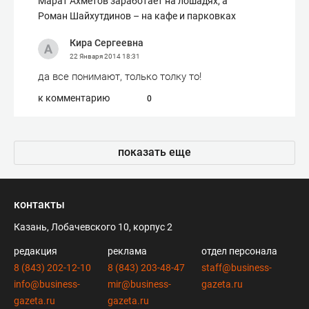
Марат Ахметов заработает на лошадях, а
Роман Шайхутдинов – на кафе и парковках
Кира Сергеевна
22 Января 2014
18:31
да все понимают, только толку то!
к комментарию
0
показать еще
контакты
Казань, Лобачевского 10, корпус 2
редакция
реклама
отдел персонала
8 (843) 202-12-10
8 (843) 203-48-47
staff@business-
info@business-
mir@business-
gazeta.ru
gazeta.ru
gazeta.ru