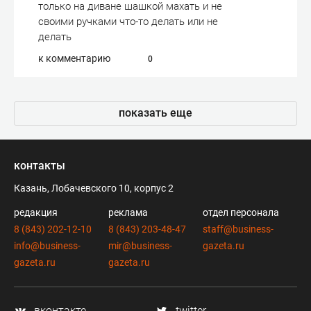
только на диване шашкой махать и не
своими ручками что-то делать или не
делать
к комментарию
0
показать еще
контакты
Казань, Лобачевского 10, корпус 2
редакция
реклама
отдел персонала
8 (843) 202-12-10
8 (843) 203-48-47
staff@business-
info@business-
mir@business-
gazeta.ru
gazeta.ru
gazeta.ru
вконтакте
twitter