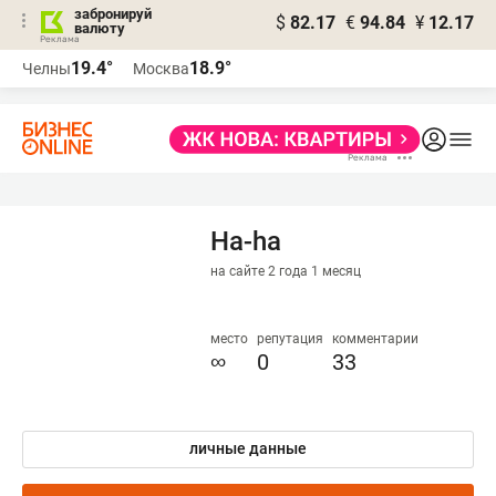
забронируй
$
82.17
€
94.84
¥
12.17
валюту
19.4°
18.9°
Челны
Москва
Ha-ha
на сайте 2 года 1 месяц
место
репутация
комментарии
∞
0
33
личные данные