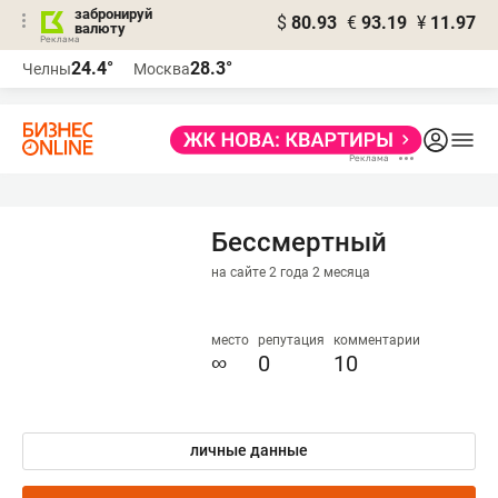
забронируй
$
80.93
€
93.19
¥
11.97
валюту
24.4°
28.3°
Челны
Москва
Бессмертный
на сайте 2 года 2 месяца
место
репутация
комментарии
∞
0
10
личные данные