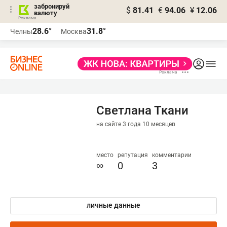
забронируй
$
81.41
€
94.06
¥
12.06
валюту
28.6°
31.8°
Челны
Москва
Светлана Ткани
на сайте 3 года 10 месяцев
место
репутация
комментарии
∞
0
3
личные данные