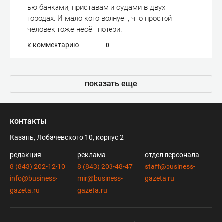
ью банками, приставам и судами в двух
городах. И мало кого волнует, что простой
человек тоже несёт потери.
к комментарию
0
показать еще
контакты
Казань, Лобачевского 10, корпус 2
редакция
реклама
отдел персонала
8 (843) 202-12-10
8 (843) 203-48-47
staff@business-
info@business-
mir@business-
gazeta.ru
gazeta.ru
gazeta.ru