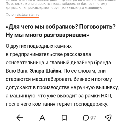
По ее словам они стараются масштабировать бизнес и потому
допускают в производстве не ручную вышивку, а машинную
Фото:
rais.tatarstan.ru
«Для чего мы собрались? Поговорить?
Ну мы много разговариваем»
О других подводных камнях
в предпринимательстве рассказала
основательница и главный дизайнер бренда
Buro Banu
Элара Шайхи
. По ее словам, они
стараются масштабировать бизнес и потому
допускают в производстве не ручную вышивку,
а машинную, что уже выходит за рамки НХП,
после чего компания теряет господдержку.
Но и переходить в категорию легкой
97
промышленности тоже не могут, поскольку