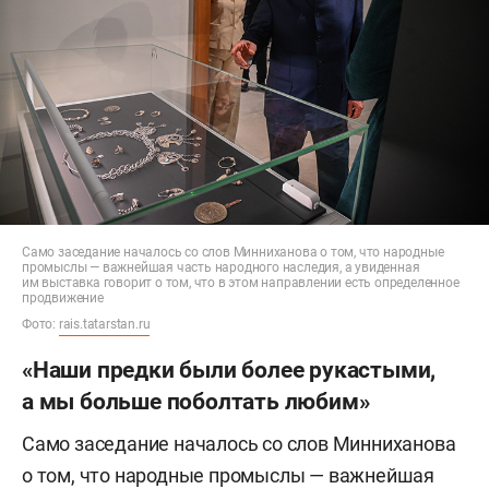
Само заседание началось со слов Минниханова о том, что народные
промыслы — важнейшая часть народного наследия, а увиденная
им выставка говорит о том, что в этом направлении есть определенное
продвижение
Фото:
rais.tatarstan.ru
«Наши предки были более рукастыми,
а мы больше поболтать любим»
Само заседание началось со слов Минниханова
о том, что народные промыслы — важнейшая