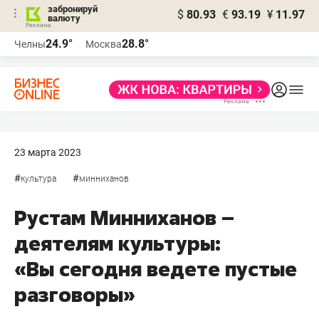
забронируй
$
80.93
€
93.19
¥
11.97
валюту
24.9°
28.8°
Челны
Москва
23 марта 2023
#
#
культура
минниханов
Рустам Минниханов –
деятелям культуры:
«Вы сегодня ведете пустые
разговоры»