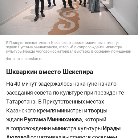
В Присутственных местах Казанского кремля министры и творцы
ждали Рустама Минниханова, который в сопровождении министра
культуры Ирады Аюповой осматривал выставку в соседнем помещении
Фото:
rais.tatarstan.ru
Шкваркин вместо Шекспира
На 40 минут задержалось накануне начало
заседания совета по культуре при президенте
Татарстана. В Присутственных местах
Казанского кремля министры и творцы
ждали
Рустама Минниханова
, который
в сопровождении министра культуры
Ирады
Аюповой
осматривал выставку в соседнем