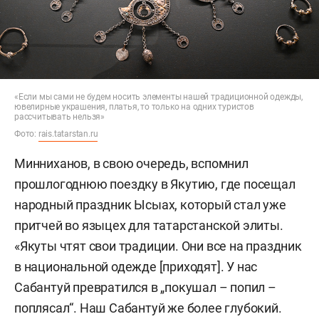
«Если мы сами не будем носить элементы нашей традиционной одежды,
ювелирные украшения, платья, то только на одних туристов
рассчитывать нельзя»
Фото:
rais.tatarstan.ru
Минниханов, в свою очередь, вспомнил
прошлогоднюю поездку в Якутию, где посещал
народный праздник Ысыах, который стал уже
притчей во языцех для татарстанской элиты.
«Якуты чтят свои традиции. Они все на праздник
в национальной одежде [приходят]. У нас
Сабантуй превратился в „покушал – попил –
поплясал“. Наш Сабантуй же более глубокий.