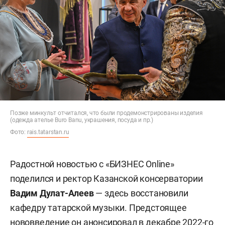
Позже минкульт отчитался, что были продемонстрированы изделия
(одежда ателье Buro Banu, украшения, посуда и пр.)
Фото:
rais.tatarstan.ru
Радостной новостью с «БИЗНЕС Online»
поделился и ректор Казанской консерватории
Вадим Дулат-Алеев
— здесь восстановили
кафедру татарской музыки. Предстоящее
нововведение он анонсировал в декабре 2022-го