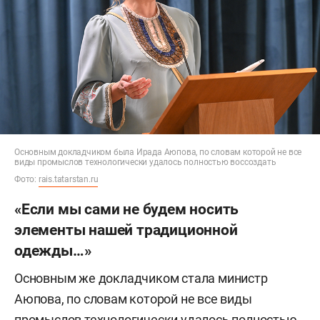
Основным докладчиком была Ирада Аюпова, по словам которой не все
виды промыслов технологически удалось полностью воссоздать
Фото:
rais.tatarstan.ru
«Если мы сами не будем носить
элементы нашей традиционной
одежды…»
Основным же докладчиком стала министр
Аюпова, по словам которой не все виды
промыслов технологически удалось полностью