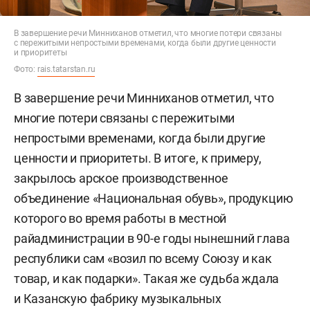
В завершение речи Минниханов отметил, что многие потери связаны
с пережитыми непростыми временами, когда были другие ценности
и приоритеты
Фото:
rais.tatarstan.ru
В завершение речи Минниханов отметил, что
многие потери связаны с пережитыми
непростыми временами, когда были другие
ценности и приоритеты. В итоге, к примеру,
закрылось арское производственное
объединение «Национальная обувь», продукцию
которого во время работы в местной
райадминистрации в 90-е годы нынешний глава
республики сам «возил по всему Союзу и как
товар, и как подарки». Такая же судьба ждала
и Казанскую фабрику музыкальных