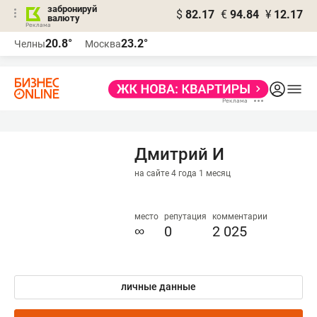
забронируй
$
82.17
€
94.84
¥
12.17
валюту
20.8°
23.2°
Челны
Москва
Дмитрий И
на сайте 4 года 1 месяц
место
репутация
комментарии
∞
0
2 025
личные данные