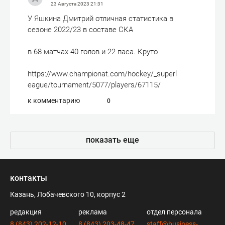
23 Августа 2023
21:31
У Яшкина Дмитрий отличная статистика в
сезоне 2022/23 в составе СКА
в 68 матчах 40 голов и 22 паса. Круто
https://www.championat.com/hockey/_superl
eague/tournament/5077/players/67115/
к комментарию
0
показать еще
контакты
Казань, Лобачевского 10, корпус 2
редакция
реклама
отдел персонала
8 (843) 202-12-10
8 (843) 203-48-47
staff@business-