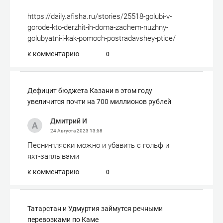
https://daily.afisha.ru/stories/25518-golubi-v-
gorode-kto-derzhit-ih-doma-zachem-nuzhny-
golubyatni-i-kak-pomoch-postradavshey-ptice/
к комментарию
0
Дефицит бюджета Казани в этом году
увеличится почти на 700 миллионов рублей
Дмитрий И
24 Августа 2023
13:58
Песни-пляски можно и убавить с гольф и
яхт-заплывами
к комментарию
0
Татарстан и Удмуртия займутся речными
перевозками по Каме