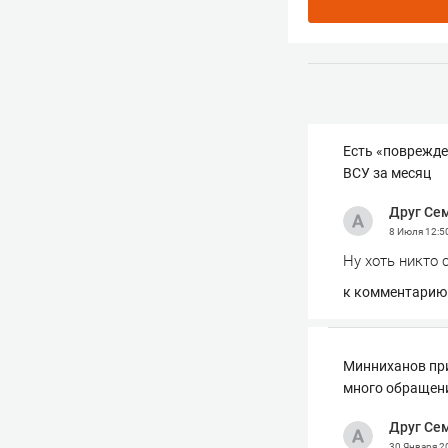
Есть «поврежде
ВСУ за месяц
Друг Се
8 Июля
12:5
Ну хоть никто 
к комментарию
Минниханов при
много обращен
Друг Се
30 Января
2