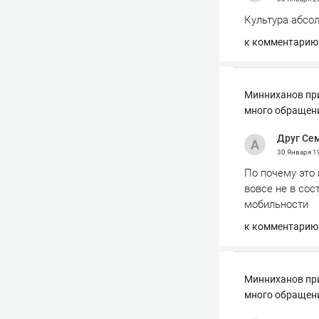
Культура абсол
к комментарию
Минниханов при
много обращен
Друг Се
30 Января
1
По почему это 
вовсе не в со
мобильности
к комментарию
Минниханов при
много обращен