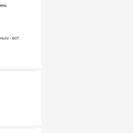
чень
ным - вот