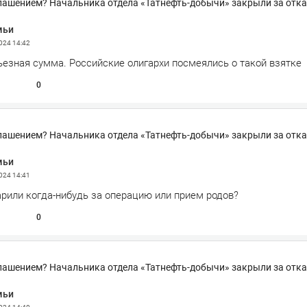
лашением? Начальника отдела «Татнефть-добычи» закрыли за отка
мьи
2024
14:42
ьезная сумма. Российские олигархи посмеялись о такой взятке
0
лашением? Начальника отдела «Татнефть-добычи» закрыли за отка
мьи
2024
14:41
арили когда-нибудь за операцию или прием родов?
0
лашением? Начальника отдела «Татнефть-добычи» закрыли за отка
мьи