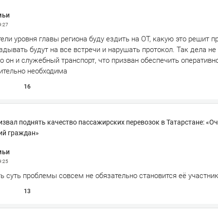
мьи
9:27
ели уровня главы региона буду ездить на ОТ, какую это решит 
здывать будут на все встречи и нарушать протокол. Так дела не
о он и служебный транспорт, что призван обеспечить оперативн
вительно необходима
16
звал поднять качество пассажирских перевозок в Татарстане: «О
ий граждан»
мьи
9:25
ь суть проблемы совсем не обязательно становится её участни
13