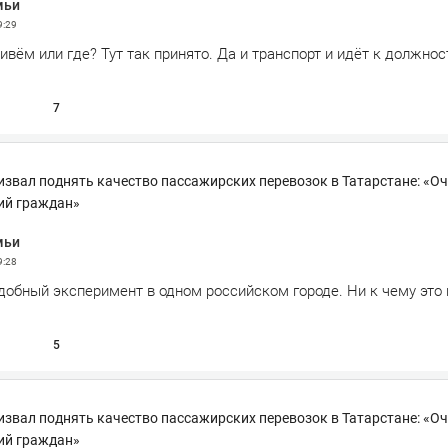
мьи
9:29
вём или где? Тут так принято. Да и транспорт и идёт к должност
7
звал поднять качество пассажирских перевозок в Татарстане: «О
ий граждан»
мьи
9:28
добный эксперимент в одном российском городе. Ни к чему это 
5
звал поднять качество пассажирских перевозок в Татарстане: «О
ий граждан»