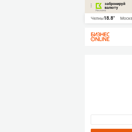
забронируй
валюту
18.8°
Челны
Моск