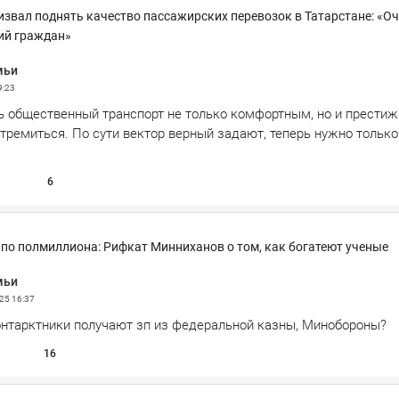
звал поднять качество пассажирских перевозок в Татарстане: «О
ий граждан»
мьи
9:23
ь общественный транспорт не только комфортным, но и престиж
тремиться. По сути вектор верный задают, теперь нужно только
6
по полмиллиона: Рифкат Минниханов о том, как богатеют ученые
мьи
025
16:37
контарктники получают зп из федеральной казны, Минобороны?
16