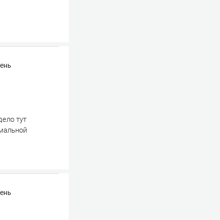
чень
дело тут
имальной
чень