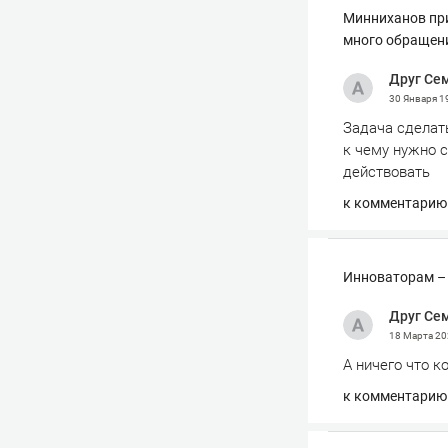
Минниханов при
много обращен
Друг Се
30 Января
1
Задача сделат
к чему нужно с
действовать
к комментарию
Инноваторам – 
Друг Се
18 Марта 2
А ничего что 
к комментарию