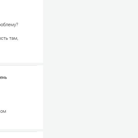
проблему?
ость там,
чень
ком