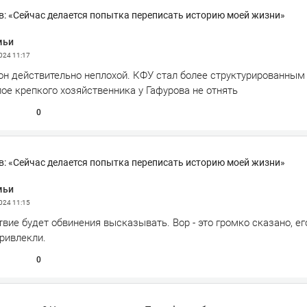
: «Сейчас делается попытка переписать историю моей жизни»
мьи
2024
11:17
он действительно неплохой. КФУ стал более структурированным 
ое крепкого хозяйственника у Гафурова не отнять
0
: «Сейчас делается попытка переписать историю моей жизни»
мьи
2024
11:15
вие будет обвинения высказывать. Вор - это громко сказано, ег
ривлекли.
0