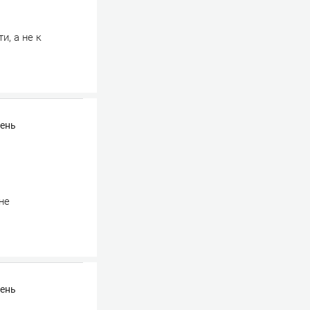
и, а не к
чень
не
чень