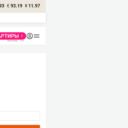
93
€
93.19
¥
11.97