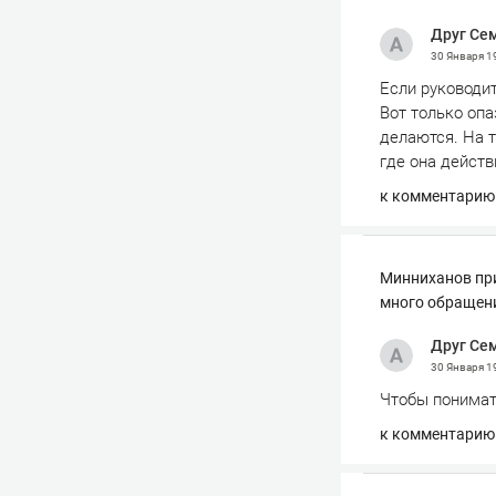
Друг Се
30 Января
1
Если руководит
Вот только опа
делаются. На т
где она дейст
к комментарию
Минниханов при
много обращен
Друг Се
30 Января
1
Чтобы понимат
к комментарию