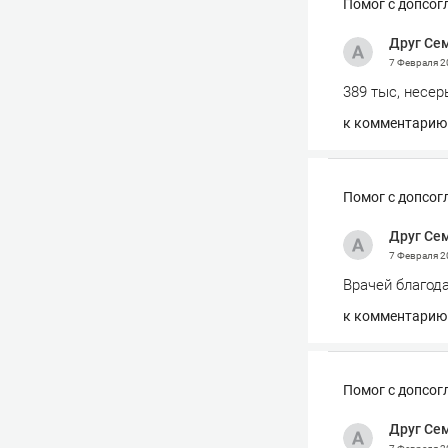
Помог с допсог
Друг Се
7 Февраля 
389 тыс, несер
к комментарию
Помог с допсог
Друг Се
7 Февраля 
Врачей благод
к комментарию
Помог с допсог
Друг Се