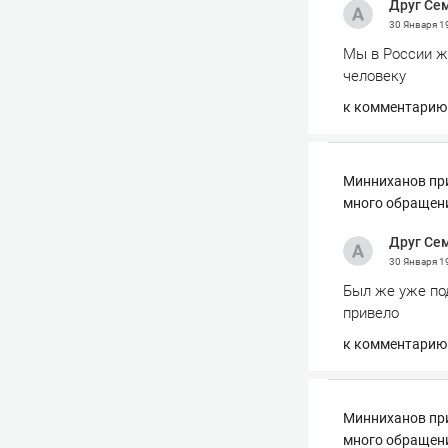
Друг Се
30 Января
1
Мы в России жи
человеку
к комментарию
Минниханов при
много обращен
Друг Се
30 Января
1
Был же уже по
привело
к комментарию
Минниханов при
много обращен