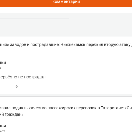
комментарии
ния» заводов и пострадавшие: Нижнекамск пережил вторую атаку
мьи
0
серьёзно не пострадал
6
звал поднять качество пассажирских перевозок в Татарстане: «О
ий граждан»
мьи
0:07