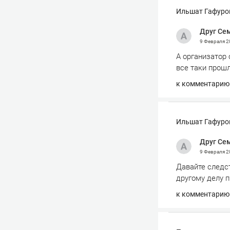
Ильшат Гафуров
Друг Се
9 Февраля 
А организатор 
все таки прошл
к комментарию
Ильшат Гафуров
Друг Се
9 Февраля 
Давайте следст
другому делу п
к комментарию