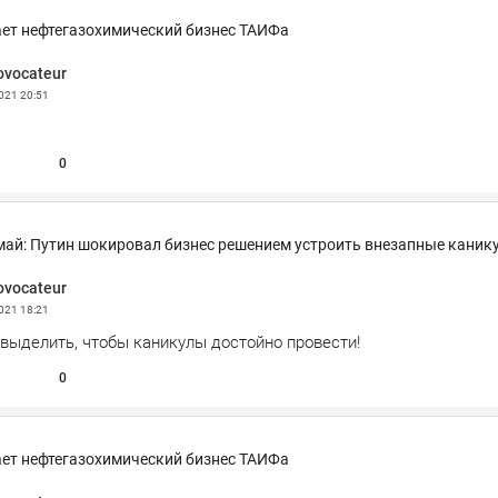
ет нефтегазохимический бизнес ТАИФа
ovocateur
2021
20:51
0
 май: Путин шокировал бизнес решением устроить внезапные каник
ovocateur
2021
18:21
 выделить, чтобы каникулы достойно провести!
0
ет нефтегазохимический бизнес ТАИФа