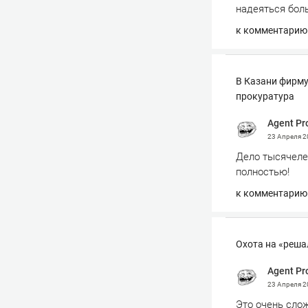
надеяться боль
к комментарию
В Казани фирму
прокуратура
Agent Pr
23 Апреля 
Дело тысячеле
полностью!
к комментарию
Охота на «реша
Agent Pr
23 Апреля 
Это очень слож