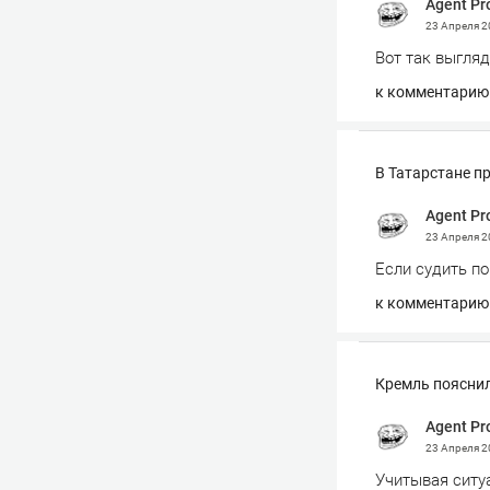
Agent Pr
23 Апреля 
Вот так выгляд
к комментарию
В Татарстане п
Agent Pr
23 Апреля 
Если судить по
к комментарию
Кремль пояснил
Agent Pr
23 Апреля 
Учитывая ситуа