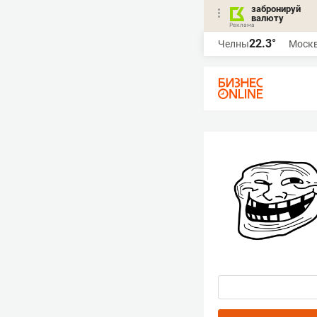
забронируй
валюту
22.3°
Челны
Моск