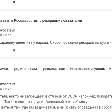
0
инины в России достигло рекордных показателей
ovocateur
2021
11:32
баранину денег нет у народа. Скоро поставим рекорды по куряти
0
имся, но родители нам разрешили»: как за Навального «гуляли» в 
ovocateur
2021
11:27
тьте, никто не запрещает, в отличие от СССР, например, покидат
. Так что все, кого душит "квовавый рэжым" могут
аться там, где им вздумается, а не искать оправданий в собс