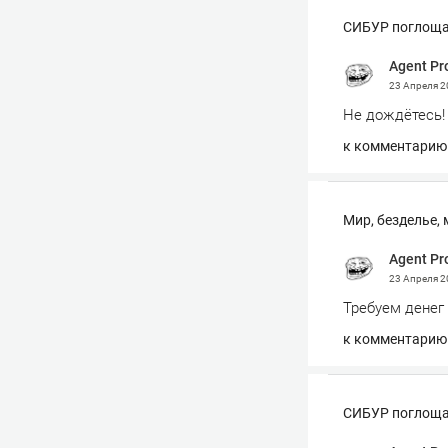
СИБУР поглоща
Agent Pr
23 Апреля 
Не дождётесь!
к комментарию
Мир, безделье,
Agent Pr
23 Апреля 
Требуем денег
к комментарию
СИБУР поглоща