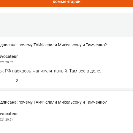
комментарии
дписана: почему ТАИФ слили Михельсону и Тимченко?
ovocateur
2021
20:52
к РФ насквозь манипулятивный. Там все в доле.
0
дписана: почему ТАИФ слили Михельсону и Тимченко?
ovocateur
2021
20:51