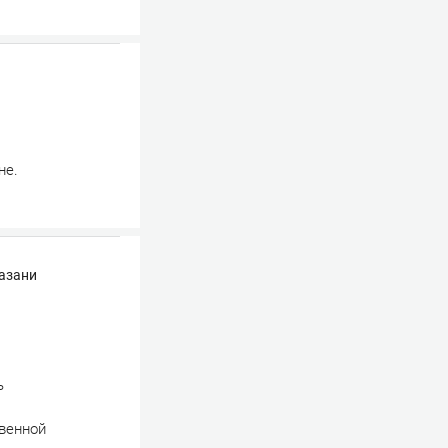
не.
Казани
ь
твенной