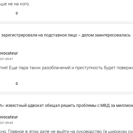
ше не на кого.
0
 зарегистрировали на подставное лицо – делом заинтересовалась
ovocateur
2021
09:47
тия! Еще пара таких разоблачений и преступность будет поверж
0
л»: известный адвокат обещал решить проблемы с МВД за миллио
ovocateur
2021
09:45
но, Главное в этом деле не выйти на руководство (в широком с