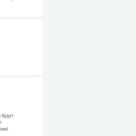
а будут
т
сию!