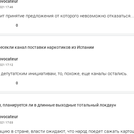
ovocateur
2021
17:46
ит принятие предложения от которого невозможно отказаться...
0
ресекли канал поставки наркотиков из Испании
ovocateur
2021
17:12
 депутатским инициативам, то, похоже, еще каналы остались.
0
, планируется ли в длинные выходные тотальный локдаун
ovocateur
2021
17:03
цию в стране, власти ожидают, что народ поедет сажать картошк