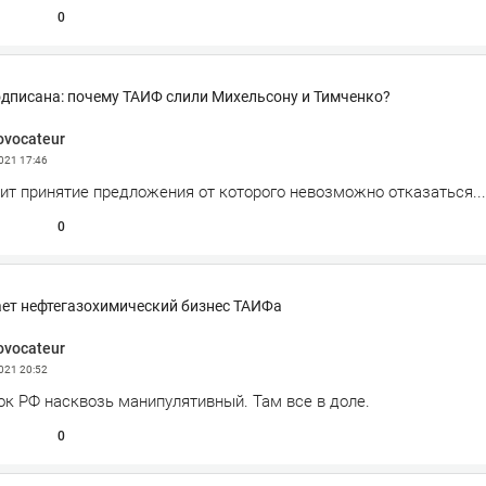
0
дписана: почему ТАИФ слили Михельсону и Тимченко?
ovocateur
2021
17:46
ит принятие предложения от которого невозможно отказаться...
0
ет нефтегазохимический бизнес ТАИФа
ovocateur
2021
20:52
к РФ насквозь манипулятивный. Там все в доле.
0