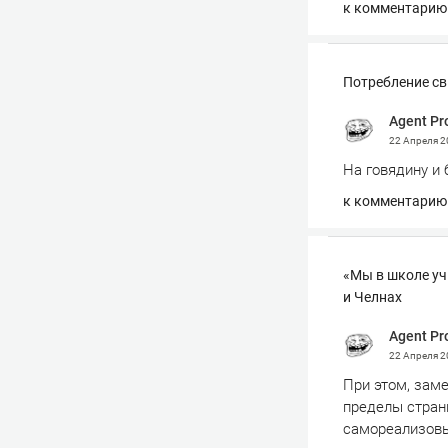
к комментарию
Потребление св
Agent Pr
22 Апреля 
На говядину и 
к комментарию
«Мы в школе уч
и Челнах
Agent Pr
22 Апреля 
При этом, заме
пределы страны
самореализовыв