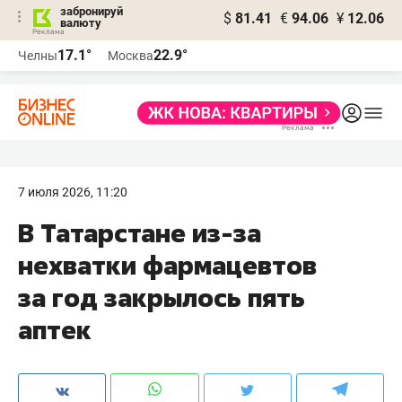
забронируй
$
81.41
€
94.06
¥
12.06
валюту
17.1°
22.9°
Челны
Москва
7 июля 2026, 11:20
В Татарстане из-за
нехватки фармацевтов
за год закрылось пять
аптек