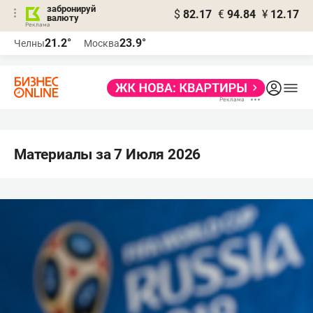
забронируй
$
82.17
€
94.84
¥
12.17
валюту
21.2°
23.9°
Челны
Москва
Материалы за 7 Июля 2026