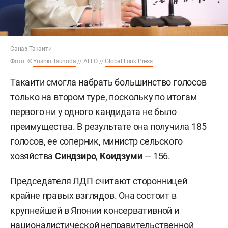
Санаэ Такаити
Фото:
©
Yoshio Tsunoda
// AFLO //
Global Look Press
Такаити смогла набрать большинство голосов
только на втором туре, поскольку по итогам
первого ни у одного кандидата не было
преимущества. В результате она получила 185
голосов, ее соперник, министр сельского
хозяйства
Синдзиро
,
Коидзуми
— 156.
Председателя ЛДП считают сторонницей
крайне правых взглядов. Она состоит в
крупнейшей в Японии консервативной и
националистической неправительственной