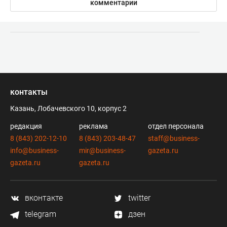
комментарии
контакты
Казань, Лобачевского 10, корпус 2
редакция
реклама
отдел персонала
8 (843) 202-12-10
8 (843) 203-48-47
staff@business-
info@business-
mir@business-
gazeta.ru
gazeta.ru
gazeta.ru
вконтакте
twitter
telegram
дзен