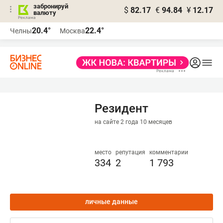
забронируй
$
82.17
€
94.84
¥
12.17
валюту
20.4°
22.4°
Челны
Москва
Резидент
на сайте 2 года 10 месяцев
место
репутация
комментарии
334
2
1 793
личные данные