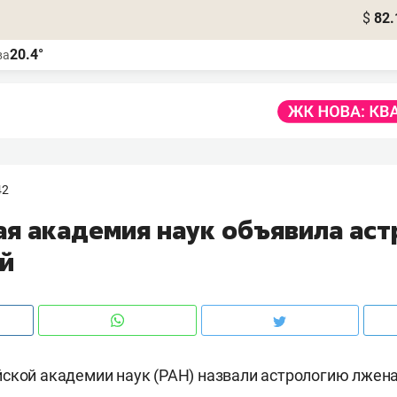
$
82.
20.4°
ва
42
ая академия наук объявила ас
й
ской академии наук (РАН) назвали астрологию лжен