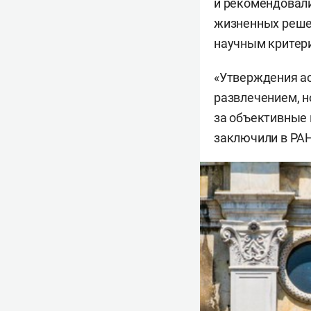
и рекомендовали
жизненных решен
научным критери
«Утверждения ас
развлечением, н
за объективные 
заключили в РАН