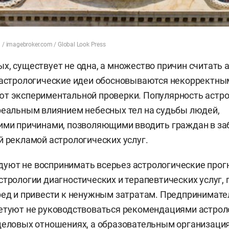
/ imagebroker.com / Global Look Press
х, существует не одна, а множество причин считать 
, астрологические идеи обосновываются некорректн
ют экспериментальной проверки. Популярность астр
реальным влиянием небесных тел на судьбы людей,
ими причинами, позволяющими вводить граждан в за
й рекламой астрологических услуг.
ют не воспринимать всерьез астрологические прогн
стрологии диагностических и терапевтических услуг, 
ред и привести к ненужным затратам. Предпринимат
етуют не руководствоваться рекомендациями астроло
деловых отношениях, а образовательным организаци