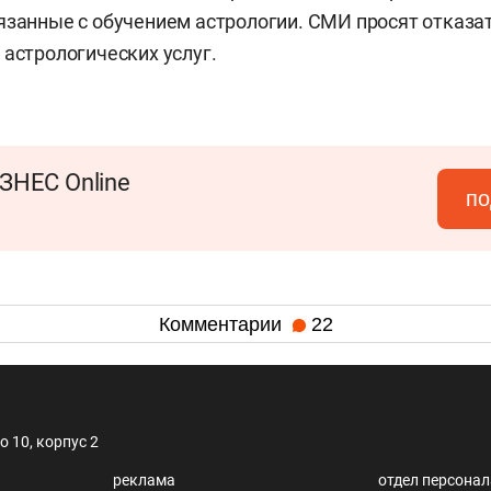
язанные с обучением астрологии. СМИ просят отказа
 астрологических услуг.
ЗНЕС Online
по
Комментарии
22
 10, корпус 2
реклама
отдел персона