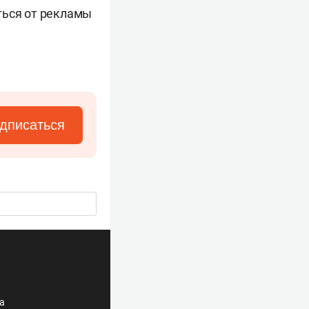
ться от рекламы
дписаться
ла