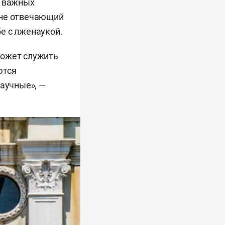
и важных
 не отвечающий
е с лженаукой.
может служить
ются
научные», —