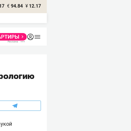
17
€
94.84
¥
12.17
трологию
аукой