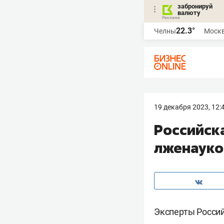
забронируй
валюту
22.3°
Челны
Моск
19 декабря 2023, 12:
Российск
лженауко
Эксперты Россий