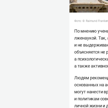
Фото: © Raimund Franken 
По мнению учены
лженаукой. Так
и не выдержива
объясняется не 
а психологическ
а также активно
Людям рекоменду
основанных на а
могут нанести в
и политикам сов
личной жизни и 