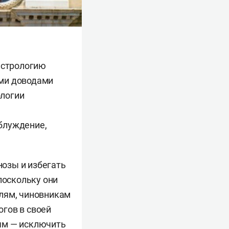
астрологию
ыми доводами
ологии
блуждение,
озы и избегать
поскольку они
елям, чиновникам
гов в своей
ям — исключить