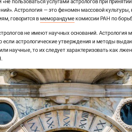
 «не пользоваться услугами астрологов при приняти
ий». Астрология — это феномен массовой культуры,
ям, говорится в
меморандуме
комиссии РАН по борьб
трологов не имеют научных оснований. Астрология 
о если астрологические утверждения и методы выда
или научные, то их следует характеризовать как лже
.