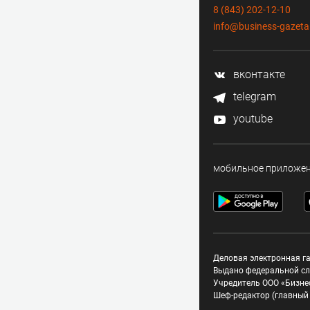
8 (843) 202-12-10
info@business-gazeta
вконтакте
telegram
youtube
мобильное приложе
Деловая электронная га
Выдано федеральной сл
Учредитель ООО «Бизне
Шеф-редактор (главный 