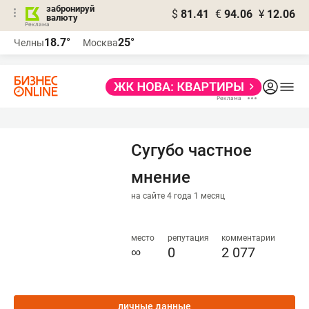
забронируй
$
81.41
€
94.06
¥
12.06
валюту
18.7°
25°
Челны
Москва
Сугубо частное
мнение
на сайте 4 года 1 месяц
место
репутация
комментарии
∞
0
2 077
личные данные