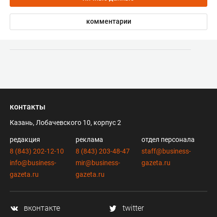
комментарии
контакты
Казань, Лобачевского 10, корпус 2
редакция
реклама
отдел персонала
8 (843) 202-12-10
8 (843) 203-48-47
staff@business-
info@business-
mir@business-
gazeta.ru
gazeta.ru
gazeta.ru
вконтакте
twitter