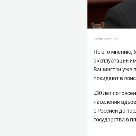
Фото: kremlin.ru
По его мнению, 
эксплуатации им
Вашингтон уже п
покидают в поис
«30 лет потрясе
населения вдвое
с Россией до по
государства в п