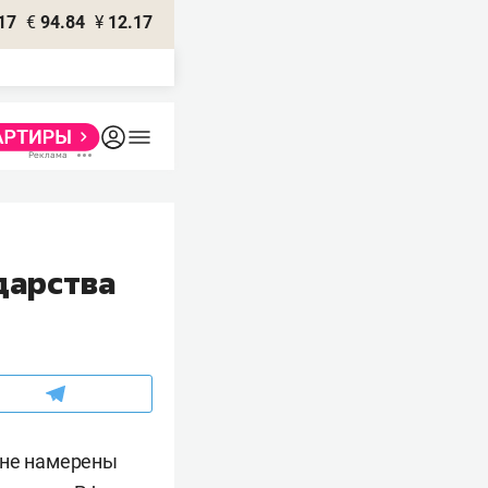
17
€
94.84
¥
12.17
дарства
 не намерены