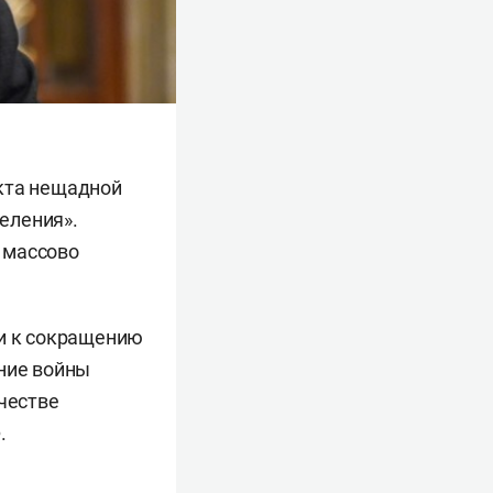
екта нещадной
еления».
 массово
ли к сокращению
ение войны
ачестве
.