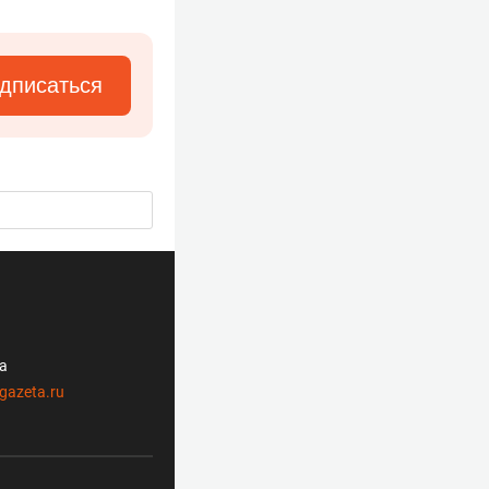
дписаться
ла
gazeta.ru