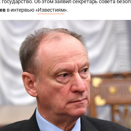
к государство. Об этом заявил секретарь совета безо
ев
в интервью «
Известиям
».