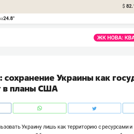
$
82.
24.8°
ва
: сохранение Украины как госу
т в планы США
ьзовать Украину лишь как территорию с ресурсами и