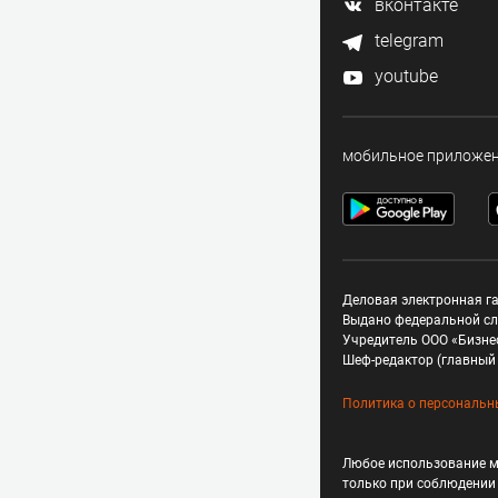
вконтакте
telegram
youtube
мобильное приложе
Деловая электронная га
Выдано федеральной сл
Учредитель ООО «Бизне
Шеф-редактор (главный 
Политика о персональн
Любое использование м
только при соблюдени