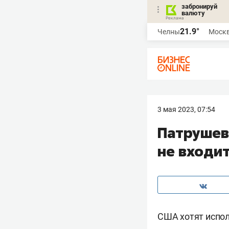
забронируй
валюту
21.9°
Челны
Моск
3 мая 2023, 07:54
Патрушев
не входи
США хотят испол