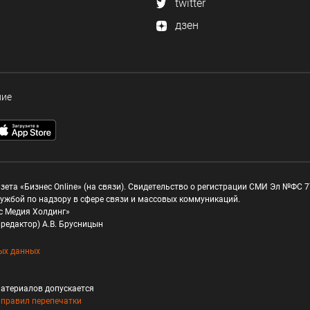
twitter
дзен
ние
зета «Бизнес Online» (на связи). Свидетельство о регистрации СМИ Эл №ФС 77
ужбой по надзору в сфере связи и массовых коммуникаций.
с Медия Холдинг»
редактор) А.В. Брусницын
ых данных
атериалов допускается
и
правил перепечатки