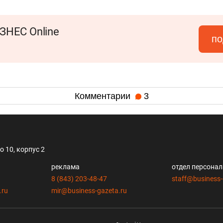
ЗНЕС Online
по
Комментарии
3
 10, корпус 2
реклама
отдел персона
8 (843) 203-48-47
staff@business-
.ru
mir@business-gazeta.ru