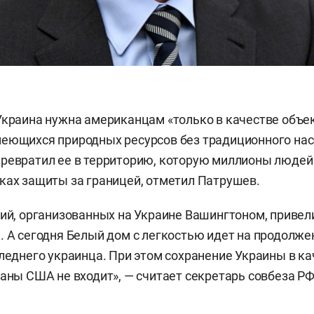
Украина нужна американцам «только в качестве объ
еющихся природных ресурсов без традиционного нас
ревратил ее в территорию, которую миллионы людей
ках защиты за границей, отметил Патрушев.
ний, организованных на Украине Вашингтоном, приве
. А сегодня Белый дом с легкостью идет на продолж
следнего украинца. При этом сохранение Украины в к
ланы США не входит», — считает секретарь совбеза РФ