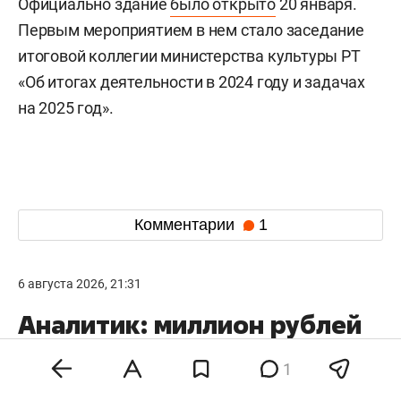
Официально здание
было открыто
20 января.
Первым мероприятием в нем стало заседание
итоговой коллегии министерства культуры РТ
«Об итогах деятельности в 2024 году и задачах
на 2025 год».
Комментарии
1
6 августа 2026, 21:31
Аналитик: миллион рублей
сейчас лучше вложить
1
в банковский депозит,