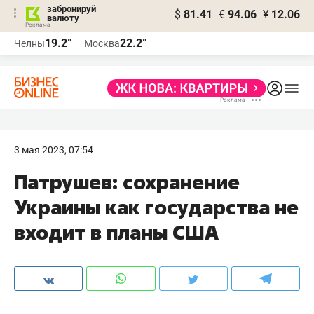
забронируй
$
81.41
€
94.06
¥
12.06
валюту
19.2°
22.2°
Челны
Москва
3 мая 2023, 07:54
Патрушев: сохранение
Украины как государства не
входит в планы США