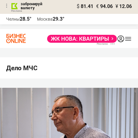
забронируй
$
81.41
€
94.06
¥
12.06
валюту
28.5°
29.3°
Челны
Москва
Дело МЧС