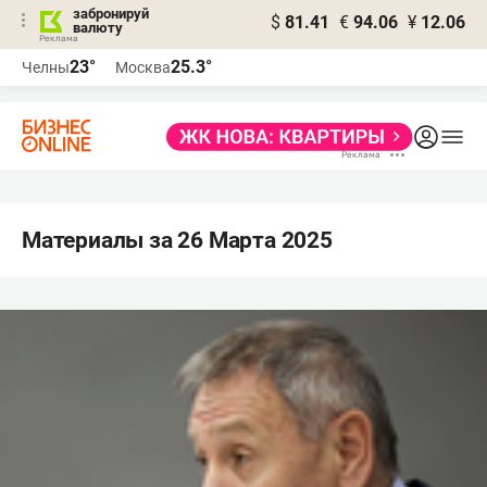
забронируй
$
81.41
€
94.06
¥
12.06
валюту
23°
25.3°
Челны
Москва
Материалы за 26 Марта 2025