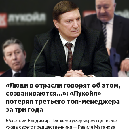
«Люди в отрасли говорят об этом,
созваниваются…»: «Лукойл»
потерял третьего топ-менеджера
за три года
66-летний Владимир Некрасов умер через год после
ухода своего предшественника — Равиля Маганова