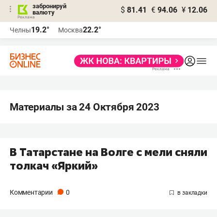
забронируй
$
81.41
€
94.06
¥
12.06
валюту
19.2°
22.2°
Челны
Москва
Материалы за 24 Октября 2023
В Татарстане на Волге с мели сняли
толкач «Яркий»
Комментарии
0