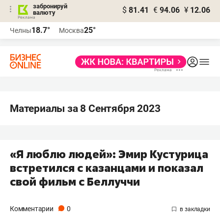
забронируй
$
81.41
€
94.06
¥
12.06
валюту
18.7°
25°
Челны
Москва
Материалы за 8 Сентября 2023
«Я люблю людей»: Эмир Кустурица
встретился с казанцами и показал
свой фильм с Беллуччи
Комментарии
0