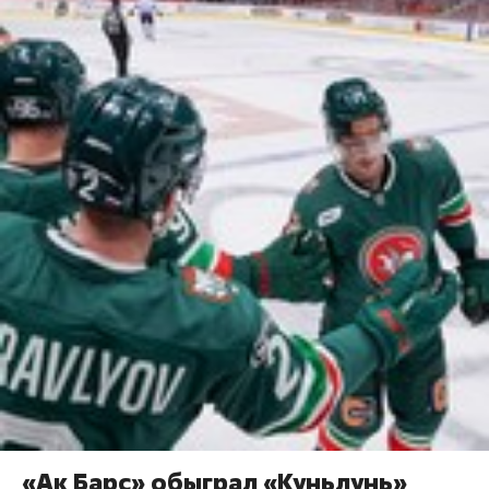
«Ак Барс» обыграл «Куньлунь»