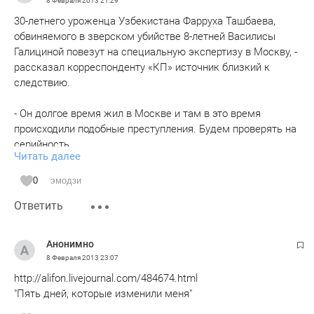
8 Февраля 2013
21:29
30-летнего уроженца Узбекистана Фарруха Ташбаева,
обвиняемого в зверском убийстве 8-летней Василисы
Галициной повезут на специальную экспертизу в Москву, -
рассказал корреспонденту «КП» источник близкий к
следствию.
- Он долгое время жил в Москве и там в это время
происходили подобные преступления. Будем проверять на
серийность.
Читать далее
Напомним, Василиса Галицина пропала 2 февраля, в
0
эмодзи
поисках девочки участвовали больше 3 тысяч волонтеров,
Ответить
но усилия были тщетны.
Тело школьницы нашли в 73-х километрах от Набережных
Анонимно
Челнов.
8 Февраля 2013
23:07
http://alifon.livejournal.com/484674.html
"Пять дней, которые изменили меня"