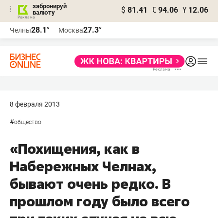
забронируй
$
81.41
€
94.06
¥
12.06
валюту
28.1°
27.3°
Челны
Москва
8 февраля 2013
#
общество
«Похищения, как в
Набережных Челнах,
бывают очень редко. В
прошлом году было всего