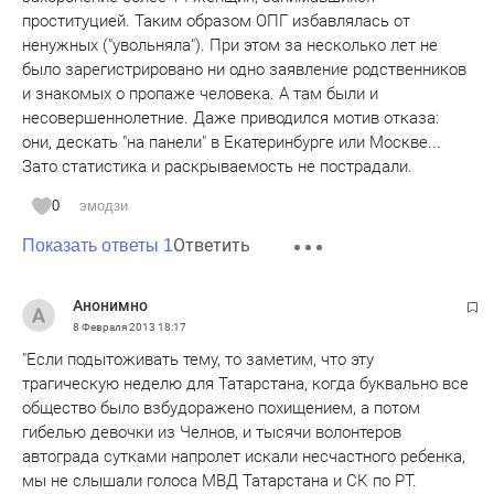
проституцией. Таким образом ОПГ избавлялась от
ненужных ("увольняла"). При этом за несколько лет не
было зарегистрировано ни одно заявление родственников
и знакомых о пропаже человека. А там были и
несовершеннолетние. Даже приводился мотив отказа:
они, дескать "на панели" в Екатеринбурге или Москве...
Зато статистика и раскрываемость не пострадали.
0
эмодзи
Ответить
Показать ответы 1
Анонимно
8 Февраля 2013
18:17
"Если подытоживать тему, то заметим, что эту
трагическую неделю для Татарстана, когда буквально все
общество было взбудоражено похищением, а потом
гибелью девочки из Челнов, и тысячи волонтеров
автограда сутками напролет искали несчастного ребенка,
мы не слышали голоса МВД Татарстана и СК по РТ.