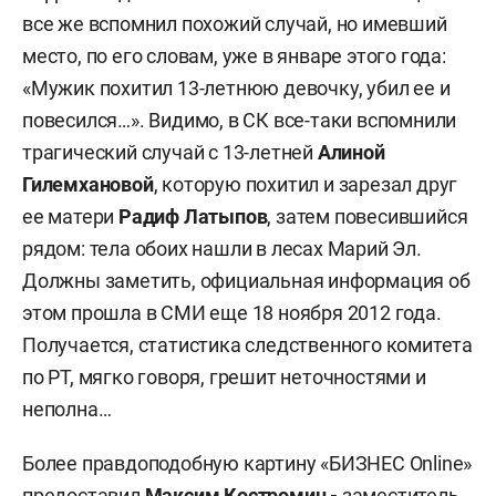
все же вспомнил похожий случай, но имевший
место, по его словам, уже в январе этого года:
«Мужик похитил 13-летнюю девочку, убил ее и
повесился…». Видимо, в СК все-таки вспомнили
трагический случай с 13-летней
Алиной
Гилемхановой
, которую похитил и зарезал друг
ее матери
Радиф Латыпов
, затем повесившийся
рядом: тела обоих нашли в лесах Марий Эл.
Должны заметить, официальная информация об
этом прошла в СМИ еще 18 ноября 2012 года.
Получается, статистика следственного комитета
по РТ, мягко говоря, грешит неточностями и
неполна…
Более правдоподобную картину «БИЗНЕС Online»
предоставил
Максим Костромин -
заместитель