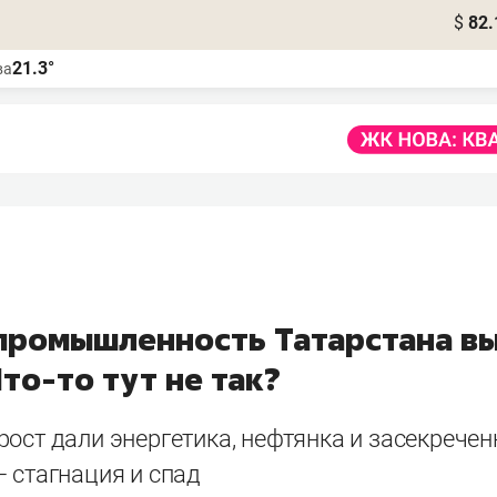
$
82.
21.3°
ва
 промышленность Татарстана в
Что-то тут не так?
ост дали энергетика, нефтянка и засекрече
 стагнация и спад