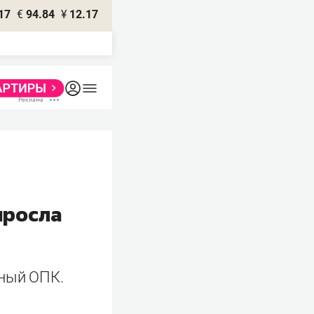
17
€
94.84
¥
12.17
ыросла
нный ОПК.