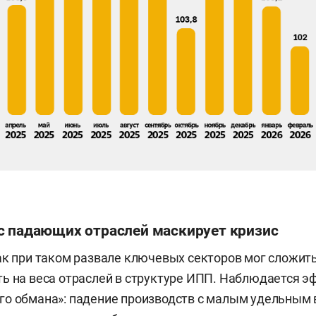
с падающих отраслей маскирует кризис
ак при таком развале ключевых секторов мог сложить
ь на веса отраслей в структуре ИПП. Наблюдается э
го обмана»: падение производств с малым удельным