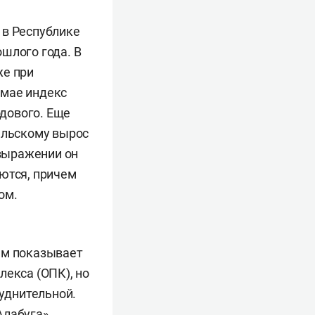
 в Республике
шлого года. В
же при
 мае индекс
одового. Еще
ельскому вырос
 выражении он
яются, причем
ом.
ям показывает
лекса (ОПК), но
руднительной.
Алабуга».