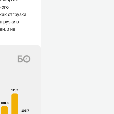
ного
 как отгрузка
тгрузки в
н, и не