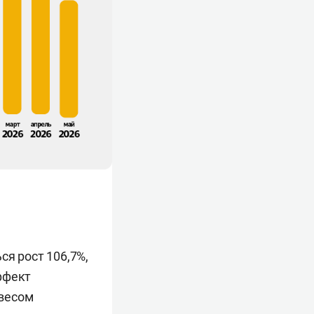
ся рост 106,7%,
ффект
 весом