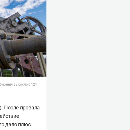
 бурения выросло с 121
. После провала
действие
то дало плюс