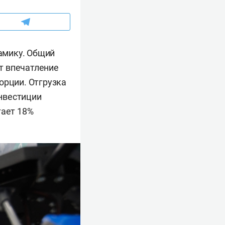
амику. Общий
т впечатление
орции. Отгрузка
нвестиции
гает 18%