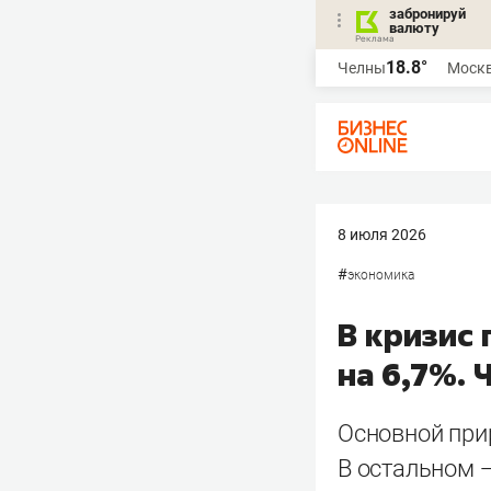
забронируй
валюту
18.8°
Челны
Моск
8 июля 2026
#
экономика
В кризис
на 6,7%. 
Основной прир
В остальном —