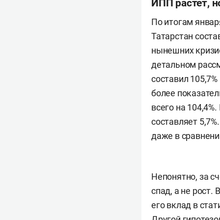
ИПП растет, 
По итогам январ
Татарстан соста
нынешних кризис
детальном рассм
составил 105,7% 
более показател
всего на 104,4%
составляет 5,7%
даже в сравнени
Непонятно, за с
спад, а не рост
его вклад в ста
Другой гипотезо