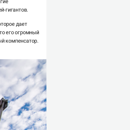
угие
ей-гигантов.
оторое дает
, то его огромный
ый компенсатор.