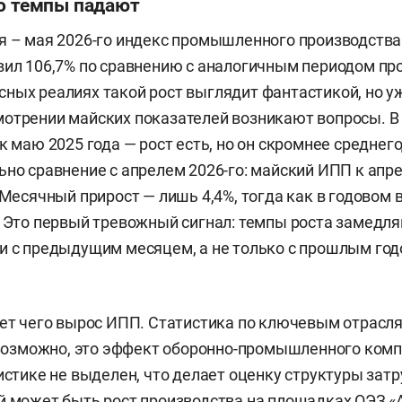
но темпы падают
я – мая 2026-го индекс промышленного производства
вил 106,7% по сравнению с аналогичным периодом про
ных реалиях такой рост выглядит фантастикой, но у
отрении майских показателей возникают вопросы. В
к маю 2025 года — рост есть, но он скромнее среднег
ьно сравнение с апрелем 2026-го: майский ИПП к апр
. Месячный прирост — лишь 4,4%, тогда как в годовом
. Это первый тревожный сигнал: темпы роста замедл
и с предыдущим месяцем, а не только с прошлым год
чет чего вырос ИПП. Статистика по ключевым отрасл
. Возможно, это эффект оборонно-промышленного комп
тистике не выделен, что делает оценку структуры зат
й может быть рост производства на площадках ОЭЗ «