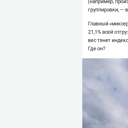
(например, прои
группировки, — в
Главный «миксер
21,1% всей отгру
вес тянет индек
Где он?