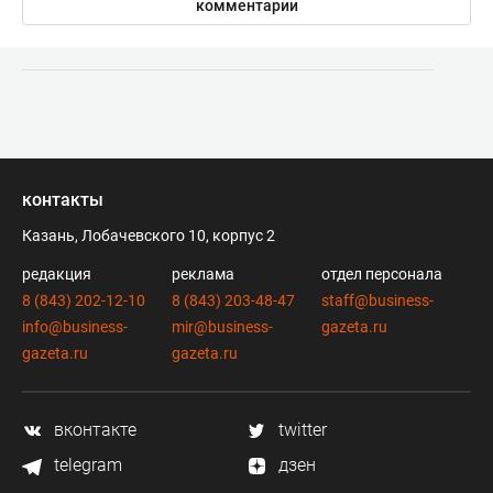
комментарии
контакты
Казань, Лобачевского 10, корпус 2
редакция
реклама
отдел персонала
8 (843) 202-12-10
8 (843) 203-48-47
staff@business-
info@business-
mir@business-
gazeta.ru
gazeta.ru
gazeta.ru
вконтакте
twitter
telegram
дзен