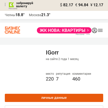
забронируй
$
82.17
€
94.84
¥
12.17
валюту
18.8°
21.3°
Челны
Москва
IGorr
на сайте 2 года 1 месяц
место
репутация
комментарии
220
7
460
личные данные