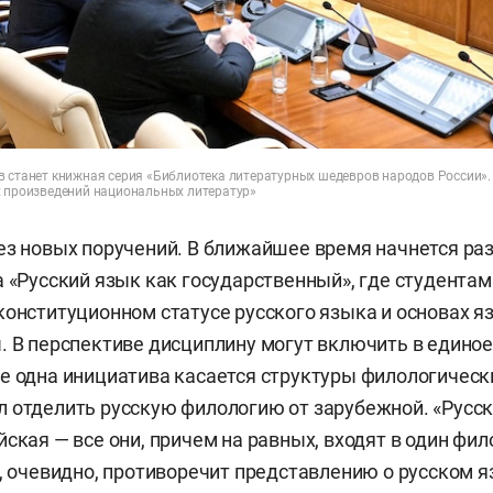
в станет книжная серия «Библиотека литературных шедевров народов России». 
х произведений национальных литератур»
ез новых поручений. В ближайшее время начнется ра
а «Русский язык как государственный», где студентам
конституционном статусе русского языка и основах 
. В перспективе дисциплину могут включить в едино
е одна инициатива касается структуры филологическ
 отделить русскую филологию от зарубежной. «Русск
йская — все они, причем на равных, входят в один фи
о, очевидно, противоречит представлению о русском я