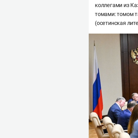
коллегами из Ка
томами: томом т
(осетинская лит