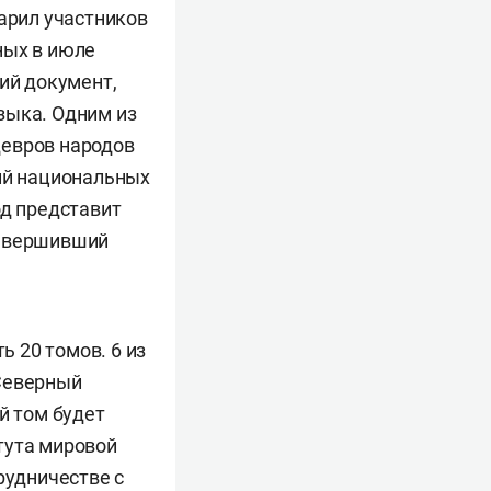
дарил участников
ных в июле
ий документ,
зыка. Одним из
девров народов
ний национальных
од представит
завершивший
 20 томов. 6 из
 Северный
й том будет
тута мировой
трудничестве с