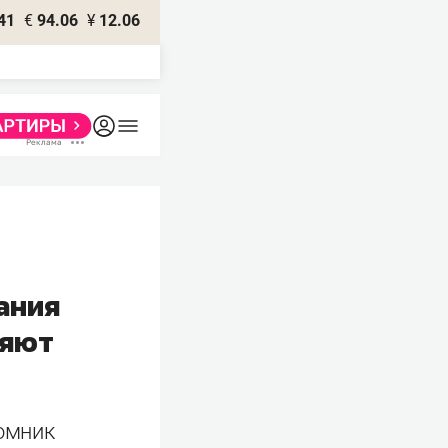
41
€
94.06
¥
12.06
ания
ляют
томник