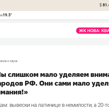
$
81.
19.3°
ва
ание и наука
Мы слишком мало уделяем вним
ародов РФ. Они сами мало уде
имания!»
ам: вывески на латинице в немилости, а 20-