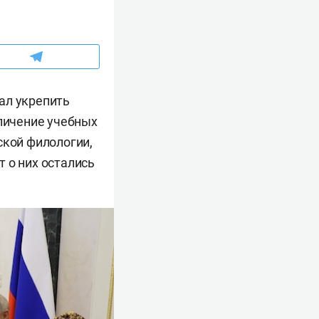
ал укрепить
еличение учебных
ской филологии,
 о них остались