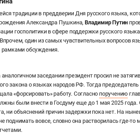
тина
йся традиции в преддверии Дня русского языка, ко
ь рождения Александра Пушкина,
Владимир Путин
про
зации госполитики в сфере поддержки русского языка
 Впрочем, один из самых чувствительных вопросов я
а рамками обсуждения.
а аналогичном заседании президент просил не затягив
ого закона о языках народов РФ. Тогда председатель
щала «форсировать» работу. Согласно
поручению
глав
лжны были внести в Госдуму еще до 1 мая 2025 года.
а, ни объяснений причин задержки пока нет. На нын
не поднимать вовсе, словно она растворилась где-то
тчетами.