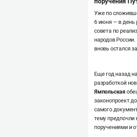
поручения Пу
Уже по сложивше
6 июня — в ден
совета по реали
народов России.
вновь остался з
Еще год назад н
разработкой нов
Ямпольская
обе
законопроект до
самого документ
тему предпочли 
поручениями и о