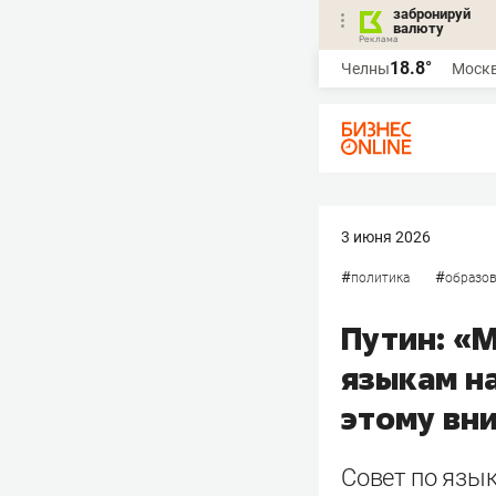
забронируй
валюту
18.8°
Челны
Моск
3 июня 2026
#
#
политика
образов
Путин: «
языкам н
этому вн
Совет по язык