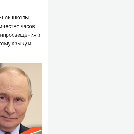
льной школы.
ичество часов
инпросвещения и
кому языку и