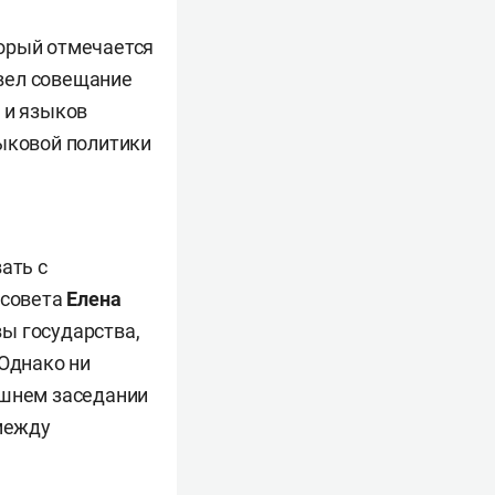
торый отмечается
вел совещание
 и языков
зыковой политики
ать с
 совета
Елена
ы государства,
 Однако ни
ешнем заседании
 между