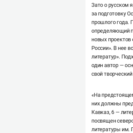
Зато о русском 
за подготовку О
прошлого года. 
определяющий пр
новых проектов 
России». В нее 
литератур». Под
один автор — ос
свой творческий
«На предстоящем
них должны пред
Кавказ, 6 — лит
посвящен северо
литературы им. 