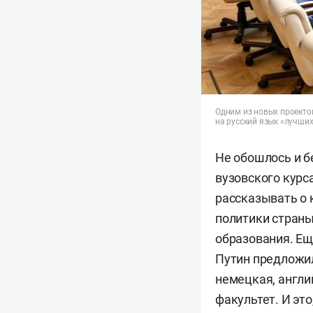
Одним из новых проекто
на русский язык «лучши
Не обошлось и б
вузовского курс
рассказывать о 
политики страны
образования. Ещ
Путин предложил
немецкая, англи
факультет. И эт