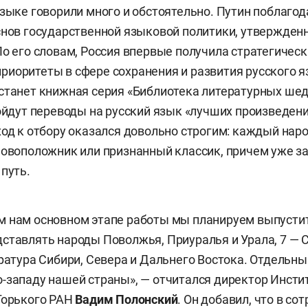
языке говорили много и обстоятельно. Путин поблаго
снов государственной языковой политики, утвержден
По его словам, Россия впервые получила стратегическ
иоритеты в сфере сохранения и развития русского я
станет книжная серия «Библиотека литературных ше
войдут переводы на русский язык «лучших произведе
ход к отбору оказался довольно строгим: каждый нар
новоположник или признанный классик, причем уже 
 путь.
 нам основном этапе работы мы планируем выпустить
ставлять народы Поволжья, Приуралья и Урала, 7 —
ература Сибири, Севера и Дальнего Востока. Отдельны
-западу нашей страны», — отчитался директор Инсти
Горького РАН
Вадим Полонский
. Он добавил, что в со