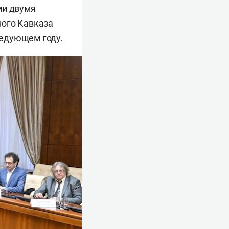
ми двумя
ного Кавказа
ледующем году.