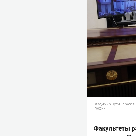
Владимир Путин провел 
России
Факультеты ра