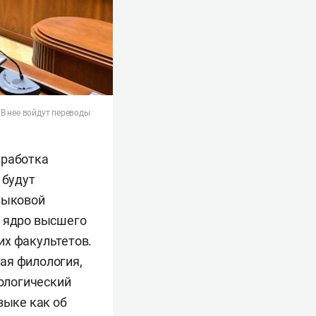
В нее войдут переводы
зработка
 будут
языковой
е ядро высшего
их факультетов.
ая филология,
лологический
зыке как об