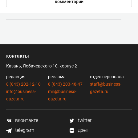
комментарии
контакты
Казань, Лобачевского 10, корпус 2
редакция
реклама
отдел персонала
8 (843) 202-12-10
8 (843) 203-48-47
staff@business-
info@business-
mir@business-
gazeta.ru
gazeta.ru
gazeta.ru
вконтакте
twitter
telegram
дзен