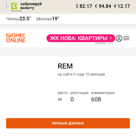
забронируй
$
82.17
€
94.84
¥
12.17
валюту
23.5°
19°
Челны
Москва
REM
на сайте 3 года 10 месяцев
место
репутация
комментарии
∞
0
608
личные данные