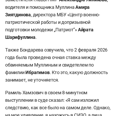
фактическом неисполнении Ахатовым
водителя и помощника Муллина
Амира
обязательств по договору оказания услуг,
Зиятдинова
, директора МБУ «Центр военно-
внесли в ведомости ложные сведения о
патриотической работы и допризывной
привлечении 129 граждан. После чего были
подготовки молодежи „Патриот“»
Айрата
похищены средства в размере 11,2 млн рублей.
Шарифуллина
.
Ущерб причинен РОО «ДОСААФ РТ», уверены в
СКР.
Также Бондарева озвучила, что 2 февраля 2026
года была проведена очная ставка между
Следователь на заседании в декабре заявил:
обвиняемым Муллиным и свидетелем по
Муллин действовал, «явно превышая свои
фамилии
Ибрагимов
. Кто это, какую должность
должностные полномочия», также он знал о том,
занимает, не уточняется.
что ИП Искандер Ахатов не исполнял свои
обязательства по привлечению рекрутов. В
Рамиль Хамзович в своем 8-минутном
уголовном деле две статьи УК РФ —
выступлении в суде сказал: «Я сам изложил
«Мошенничество» (ст. 159) и «Превышение
следствию, как все было на самом деле. Однако,
должностных полномочий» (ст. 286). Общий
на мое удивление, я нахожусь в СИЗО, а лица,