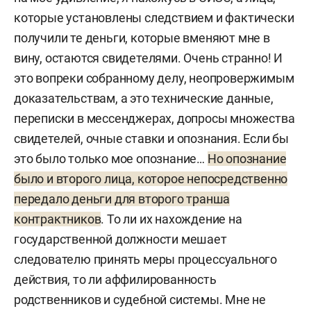
ущерб — более 36 миллионов.
которые установлены следствием и фактически
получили те деньги, которые вменяют мне в
«Я объясню, следователь взял контекст. Прошу
вину, остаются свидетелями. Очень странно! И
суд понять в целом ситуацию, это звучит не
это вопреки собранному делу, неопровержимым
очень приятно, когда тебе говорят о том, что ты
доказательствам, а это технические данные,
воровал деньги, — комментировал обвинения
переписки в мессенджерах, допросы множества
Муллин в декабре 2025-го. — Понимая и
свидетелей, очные ставки и опознания. Если бы
осознавая значимость этой работы с учетом
это было только мое опознание…
Но опознание
непростой ситуации на фронте, я сам побывал
было и второго лица, которое непосредственно
только в прошлом году 3 раза [на территории
передало деньги для второго транша
проведения спецоперации]. Я понимал, что
контрактников
. То ли их нахождение на
нужно было срочно найти эти деньги и
государственной должности мешает
Бюджетный кодекс не позволяет в оперативном
следователю принять меры процессуального
режиме быстро решить. Обсудив со своими
действия, то ли аффилированность
коллегами, я принял решение найти у своих
родственников и судебной системы. Мне не
знакомых порядка 25 миллионов рублей, чтобы