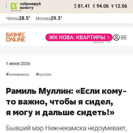
забронируй
$
81.41
€
94.06
¥
12.06
валюту
28.5°
29.3°
Челны
Москва
1 июня 2026
#
#
нижнекамск
муллин
Рамиль Муллин: «Если кому-
то важно, чтобы я сидел,
я могу и дальше сидеть!»
Бывший мэр Нижнекамска недоумевает,