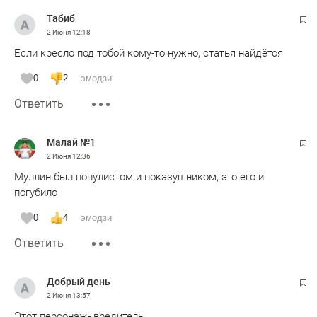
Табиб
2 Июня
12:18
Если кресло под тобой кому-то нужно, статья найдётся
0
2
эмодзи
Ответить
Малай №1
2 Июня
12:36
Муллин был популистом и показушником, это его и
погубило
0
4
эмодзи
Ответить
Добрый день
2 Июня
13:57
Этот персонаж- вредитель.