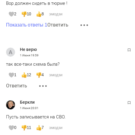
Вор должен сидеть в тюрме !
2
10
8
эмодзи
Ответить
Показать ответы 1
Не верю
1 Июня
19:59
так все-таки схема была?
1
12
4
эмодзи
Ответить
Беркли
1 Июня
20:01
Пусть записывается на СВО.
0
11
7
эмодзи