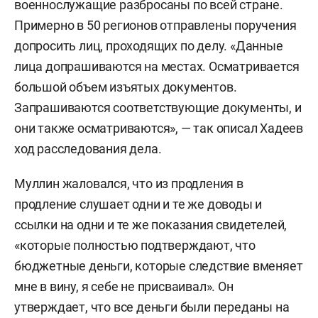
военнослужащие разбросаны по всей стране.
управления экономической безопасности и
Примерно в 50 регионов отправлены поручения
противодействия коррупции МВД по РТ и
допросить лиц, проходящих по делу. «Данные
сотрудники ФСБ России по РТ
провели
обыски в
лица допрашиваются на местах. Осматривается
доме и съемной квартире
Рамиля Муллина
.
большой объем изъятых документов.
Следственный комитет возбудил уголовное
Запрашиваются соответствующие документы, и
дело по подозрению в мошенничестве и
они также осматриваются», — так описал Хадеев
превышении должностных полномочий.
ход расследования дела.
Затем Набережночелнинский суд отправил
Муллин жаловался, что из продления в
Муллина под стражу до 3 февраля 2026 года. Во
продление слушает одни и те же доводы и
время судебного заседания об избрании меры
ссылки на одни и те же показания свидетелей,
пресечения следственный комитет России
«которые полностью подтверждают, что
раскрыл
фабулу уголовного дела, состоящего из
бюджетные деньги, которые следствие вменяет
двух эпизодов, связанных с хищением
мне в вину, я себе не присваивал». Он
«рекрутских» денег за привлечение
утверждает, что все деньги были переданы на