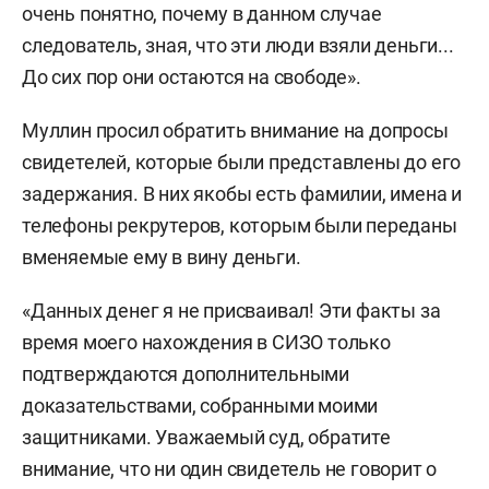
очень понятно, почему в данном случае
закрыть эти обязательства перед теми, кто нам
следователь, зная, что эти люди взяли деньги...
дал этих контрактников, которые закрыли
До сих пор они остаются на свободе».
список по Нижнекамску, по набору».
Муллин просил обратить внимание на допросы
Адвокаты экс-главы Нижнекамского района
свидетелей, которые были представлены до его
обжаловали арест, но Верховный суд
оставил
задержания. В них якобы есть фамилии, имена и
подозреваемого в СИЗО, несмотря на заявление
телефоны рекрутеров, которым были переданы
о готовности сотрудничать со следствием.
вменяемые ему в вину деньги.
Новое преступление Муллину
предъявили
в
«Данных денег я не присваивал! Эти факты за
начале февраля — незаконное, по мнению
время моего нахождения в СИЗО только
следкома, заселение школы «СОлНЦе» в
подтверждаются дополнительными
муниципальный объект, учителей которой
доказательствами, собранными моими
трудоустроили на муниципальные должности.
защитниками. Уважаемый суд, обратите
Детали претензий в суде не раскрыли, но ущерб
внимание, что ни один свидетель не говорит о
по эпизоду — 10 млн рублей.