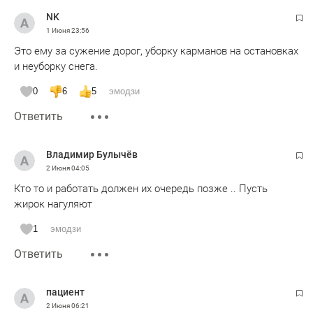
NK
1 Июня
23:56
Это ему за сужение дорог, уборку карманов на остановках
и неуборку снега.
0
6
5
эмодзи
Ответить
Владимир Булычёв
2 Июня
04:05
Кто то и работать должен их очередь позже .. Пусть
жирок нагуляют
1
эмодзи
Ответить
пациент
2 Июня
06:21