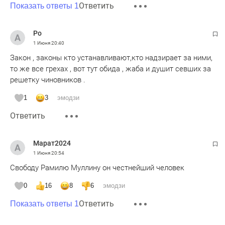
Ответить
Показать ответы 1
Ро
1 Июня
20:40
Закон , законы кто устанавливают,кто надзирает за ними,
то же все грехах , вот тут обида , жаба и душит севших за
решетку чиновников .
1
3
эмодзи
Ответить
Марат2024
1 Июня
20:54
Свободу Рамилю Муллину он честнейший человек
0
16
8
6
эмодзи
Ответить
Показать ответы 1