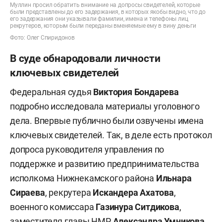
района.
Муллин просил обратить внимание на допросы свидетелей, которые
были представлены до его задержания, в которых якобы видно, что до
его задержания они указывали фамилии, имена и телефоны лиц
рекрутеров, которым были переданы вменяемые ему в вину деньги
В банк были предоставлены заведомо ложные
Фото: Олег Спиридонов
документы об исполнении Ахатовым
обязательств, также ему было поручено снять
В суде обнародовали личности
наличные деньги в размере 65 млн рублей с
ключевых свидетелей
уплатой банковских комиссий в размере 4,2 млн
Федеральная судья
Виктория Бондарева
рублей. А в акты выполненных работ внесли
подробно исследовала материалы уголовного
ложные сведения о привлечении не менее 158
дела. Впервые публично были озвучены имена
граждан, считает следствие. После чего не
ключевых свидетелей. Так, в деле есть протокол
менее 24,7 млн рублей было похищено, ущерб
допроса руководителя управления по
причинен бюджету Нижнекамского района.
поддержке и развитию предпринимательства
исполкома Нижнекамского района
Ильнара
Далее, по версии силовиков, с 8 августа по 31
Сираева
, рекрутера
Искандера Ахатова
,
декабря 2024 года Муллин и неустановленные
военного комиссара
Газинура Ситдикова
,
должностные лица, заведомо зная о
заместителя главы НМР
Александра Умникова
,