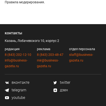
Правила модерирования
.
контакты
Казань, Лобачевского 10, корпус 2
редакция
реклама
отдел персонала
8 (843) 202-12-10
8 (843) 203-48-47
staff@business-
info@business-
mir@business-
gazeta.ru
gazeta.ru
gazeta.ru
вконтакте
twitter
telegram
дзен
youtube