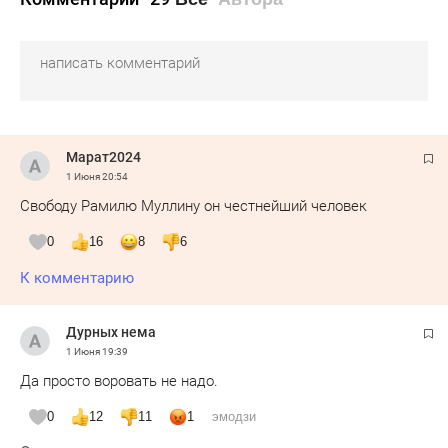
Марат2024
1 Июня
20:54
Свободу Рамилю Муллину он честнейший человек
0
16
8
6
К комментарию
Дурных нема
1 Июня
19:39
Да просто воровать не надо.
0
12
11
1
эмодзи