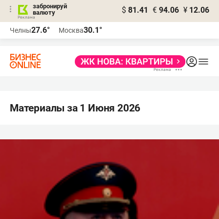
забронируй
$
81.41
€
94.06
¥
12.06
валюту
27.6°
30.1°
Челны
Москва
Материалы за 1 Июня 2026