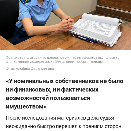
два машино-места в ЖК Luciano Vita
Club в сумме стоимостью 4,8 млн
рублей;
квартира на улице Спортивной в
Иннополисе за 9 млн рублей в
Фаттахова полагает, что доводы о том, что имущество покупалось за
рассрочку (погашена);
счет законных доходов семьи Минаповых, несостоятельны
Фото: Альбина Фархутдинова
Mercedes-Benz C-Class за 12 млн
«У номинальных собственников не было
рублей (продан за 10,5 млн);
ни финансовых, ни фактических
Mercedes-AMG за 11,8 млн рублей;
возможностей пользоваться
имуществом»
BMW X7 за 9,9 млн рублей;
После исследования материалов дела судья
квартира в ЖК Art Citу площадью 52
неожиданно быстро перешел к прениям сторон.