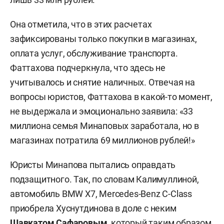
Спортивной в Иннополисе за 9,3 млн
Она отметила, что в этих расчетах
рублей в рассрочку (погашено);
зафиксированы только покупки в магазинах,
оплата услуг, обслуживание транспорта.
два Mercedes-Benz E 300 (куплены
Фаттахова подчеркнула, что здесь не
за 1,8 млн и 2,6 млн рублей, уже
учитывалось и снятие наличных. Отвечая на
проданы);
вопросы юристов, Фаттахова в какой-то момент,
нежилое помещение и квартира
не выдержала и эмоционально заявила: «33
площадью 94 кв. м на ул. Сибирский
миллиона семья Минаповых заработала, но в
тракт за 4,3 млн рублей (продана за
магазинах потратила 69 миллионов рублей!»
11 млн рублей);
Юристы Минапова пытались оправдать
земельный участок и дом
подзащитного. Так, по словам Калимуллиной,
площадью 280 кв. м в поселке
автомобиль BMW X7, Mercedes-Benz C-Class
Пятидворка кадастровой
приобрела Хуснутдинова в доле с неким
стоимостью 9,3 млн рублей;
Шавкатом Сафаровым
, который таким образом