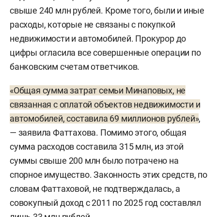
свыше 240 млн рублей. Кроме того, были и иные
50,2 кв. м за 3,9 млн рублей (продана
расходы, которые не связаны с покупкой
за 11,9 млн рублей);
недвижимости и автомобилей. Прокурор до
ЖК «Нобелевский» площадью 49,8
цифры огласила все совершенные операции по
кв. м за 4 млн рублей в ипотеку;
банковским счетам ответчиков.
квартира в ЖК Art Citу площадью 62
«Общая сумма затрат семьи Минаповых, не
кв. м за 6,6 млн рублей в ипотеку
связанная с оплатой объектов недвижимости и
(погашена);
автомобилей, составила 69 миллионов рублей»
,
— заявила Фаттахова. Помимо этого, общая
квартира в ЖК Art Citу площадью 69
сумма расходов составила 315 млн, из этой
кв. м за 9,9 млн рублей в ипотеку;
суммы свыше 200 млн было потрачено на
спорное имущество. Законность этих средств, по
квартира в ЖК «Уникум» площадью
словам Фаттаховой, не подтверждалась, а
68 кв. м за 8,7 млн рублей в ипотеку;
совокупный доход с 2011 по 2025 год составлял
лишь 33 млн рублей.
квартира и машино-место на улице