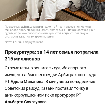
Прежде чем дойти до кульминационной части заседания, юристы
Минапова просили суд назначить экспертизы — почерковедческую и
судебную финансово-экономическую, чтобы оценить реальную
стоимость квартир во время покупки
Фото: Альбина Фархутдинова
Прокуратура: за 14 лет семья потратила
315 миллионов
Стремительно решилась судьба спорного
имущества бывшего судьи Арбитражного суда
РТ
Аделя Минапова
. В минувший понедельник
Советский райсуд Казани поставил точку в
антикоррупционном иске прокурора РТ
Альберта Суяргулова
.