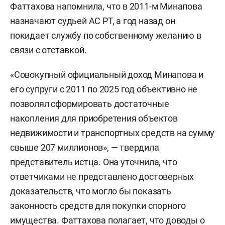
кв. м за 4,2 млн рублей в ипотеку
Фаттахова напомнила, что в 2011-м Минапова
(погашена);
назначают судьей АС РТ, а год назад он
покидает службу по собственному желанию в
квартира площадью 142 кв. м и
связи с отставкой.
машино-место в ЖК Luciano Vita Club
за 42,5 млн рублей и 1,7 млн рублей
«Совокупный официальный доход Минапова и
соответственно;
его супруги с 2011 по 2025 год объективно не
позволял сформировать достаточные
BMW X6 за 4,2 млн рублей (продан за
накопления для приобретения объектов
2,3 млн рублей);
недвижимости и транспортных средств на сумму
свыше 207 миллионов», — твердила
Mercedes-Benz E200 за 3,2 млн
представитель истца. Она уточнила, что
рублей (продан за 2,5 млн рублей);
ответчиками не представлено достоверных
два Range Rover (за 5,7 млн и 8,6 млн
доказательств, что могло бы показать
рублей, оба уже проданы);
законность средств для покупки спорного
имущества. Фаттахова полагает, что доводы о