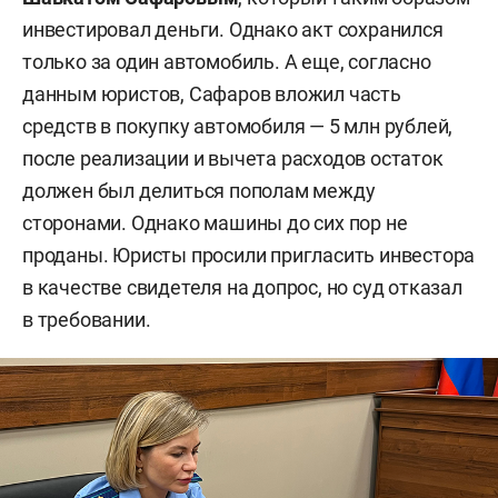
инвестировал деньги. Однако акт сохранился
квартира в ЖК Art Citу площадью
только за один автомобиль. А еще, согласно
50,3 кв. м за 4,4 млн рублей (продана
данным юристов, Сафаров вложил часть
за 4,5 млн рублей);
средств в покупку автомобиля — 5 млн рублей,
после реализации и вычета расходов остаток
квартира в ЖК Art Citу площадью 49
должен был делиться пополам между
кв. м за 5,2 млн рублей;
сторонами. Однако машины до сих пор не
квартира в ЖК Art Citу площадью 65
проданы. Юристы просили пригласить инвестора
кв. м за 6,4 млн рублей;
в качестве свидетеля на допрос, но суд отказал
в требовании.
квартира на ул. Шоссейной, 57 за 4,2
млн рублей (продана за 12,7 млн
рублей);
квартира на ул. Козина, 9 площадью
60,4 кв. м за 7,3 млн рублей;