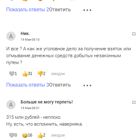
Ответить
Показать ответы 2
Ник.
19 Мая
08:10
И все ? А как же уголовное дело за получение взяток или
отмывание денежных средств добытых незаконным
путем ?
1
31
2
эмодзи
Ответить
Показать ответы 3
Больше не могу терпеть!
19 Мая
08:31
315 млн рублей - неплохо.
Ну, есть, что вспомнить, наверняка.
0
16
2
эмодзи