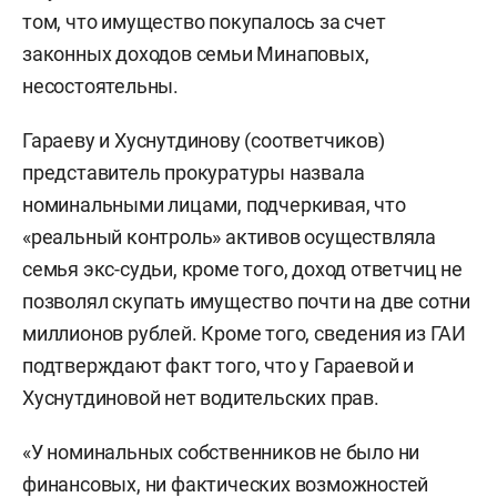
два BMW X5 (за 6,9 и 7,9 млн рублей,
том, что имущество покупалось за счет
оба проданы);
законных доходов семьи Минаповых,
несостоятельны.
BMW X6, купленный за 23 млн
рублей и проданный за 17 млн
Гараеву и Хуснутдинову (соответчиков)
рублей.
представитель прокуратуры назвала
номинальными лицами, подчеркивая, что
«реальный контроль» активов осуществляла
семья экс-судьи, кроме того, доход ответчиц не
позволял скупать имущество почти на две сотни
миллионов рублей. Кроме того, сведения из ГАИ
подтверждают факт того, что у Гараевой и
Хуснутдиновой нет водительских прав.
«У номинальных собственников не было ни
финансовых, ни фактических возможностей