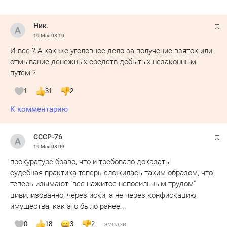
Ник.
19 Мая
08:10
И все ? А как же уголовное дело за получение взяток или
отмывание денежных средств добытых незаконным
путем ?
1
31
2
К комментарию
СССР-76
19 Мая
08:09
прокуратуре браво, что и требовало доказать!
судебная практика теперь сложилась таким образом, что
теперь изымают "все нажитое непосильным трудом"
цивилизованно, через иски, а не через конфискацию
имущества, как это было ранее...
0
18
3
2
эмодзи