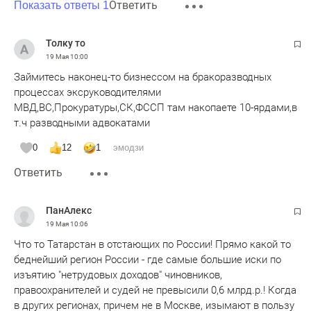
Ответить
Показать ответы 1
Толку то
19 Мая
10:00
Займитесь наконец-то бизнессом на бракоразводных
процессах эксруководителями
МВД,ВС,Прокуратуры,СК,ФССП там накопаете 10-ярдами,в
т.ч разводными адвокатами
0
12
1
эмодзи
Ответить
ПанАлекс
19 Мая
10:06
Что то Татарстан в отстающих по России! Прямо какой то
беднейший регион России - где самые большие иски по
изъятию "нетрудовых доходов" чиновников,
правоохранителей и судей не превысили 0,6 млрд.р.! Когда
в других регионах, причем не в Москве, изымают в пользу