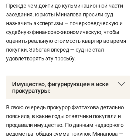
Прежде чем дойти до кульминационной части
заседания, юристы Минапова просили суд
назначить экспертизы — почерковедческую и
судебную финансово-экономическую, чтобы
оценить реальную стоимость квартир во время
покупки. Забегая вперед — суд не стал
удовлетворять эту просьбу.
Имущество, фигурирующее в иске
прокуратуры:
квартира в ЖК Art Citу площадью 39
В свою очередь прокурор Фаттахова детально
кв. м за 2,9 млн рублей (продана за
пояснила, в какие годы ответчики покупали и
5,8 млн рублей);
продавали имущество. По данным надзорного
ведомства, общая сумма покупок Минапова —
квартира в ЖК Art Citу площадью