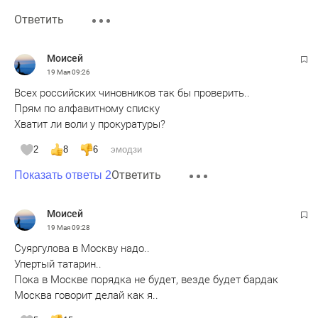
Ответить
Moисeй
19 Мая
09:26
Всех российских чиновников так бы проверить..
Прям по алфавитному списку
Хватит ли воли у прокуратуры?
2
8
6
эмодзи
Ответить
Показать ответы 2
Moисeй
19 Мая
09:28
Суяргулова в Москву надо..
Упертый татарин..
Пока в Москве порядка не будет, везде будет бардак
Москва говорит делай как я..