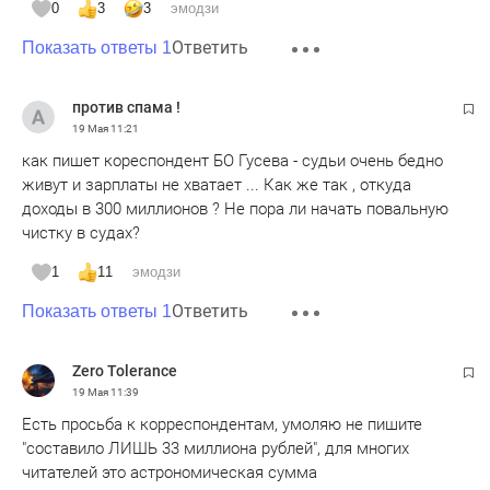
0
3
3
эмодзи
Ответить
Показать ответы 1
против спама !
19 Мая
11:21
как пишет кореспондент БО Гусева - судьи очень бедно
живут и зарплаты не хватает ... Как же так , откуда
доходы в 300 миллионов ? Не пора ли начать повальную
чистку в судах?
1
11
эмодзи
Ответить
Показать ответы 1
Zero Tolerance
19 Мая
11:39
Есть просьба к корреспондентам, умоляю не пишите
"составило ЛИШЬ 33 миллиона рублей", для многих
читателей это астрономическая сумма