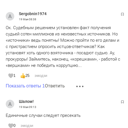
Sergobnin1974
19 Мая
08:38
Ок. Судебным решением установлен факт получения
судьей сотен миллионов из неизвестных источников. Но
«источники» ведь понятны! Можно пройти по его делам и
с пристрастием опросить истцов-ответчиков? Как
установят хоть одного взяточника - посадют судью. Ау,
прокуроры! Займитесь, наконец, «корешками», - работой с
«вершками» не победить коррупцию….
1
25
эмодзи
Ответить
Показать ответы 1
Шалом!
19 Мая
09:13
Единичные случаи следует пресекать
0
эмодзи