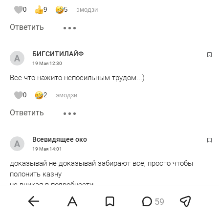
0
9
5
эмодзи
Ответить
БИГСИТИЛАЙФ
19 Мая
12:30
Все что нажито непосильным трудом...)
0
2
эмодзи
Ответить
Всевидящее око
19 Мая
14:01
доказывай не доказывай забирают все, просто чтобы
полонить казну
не вникая в подробности
правовая и судебная система номинальна
59
0
2
эмодзи