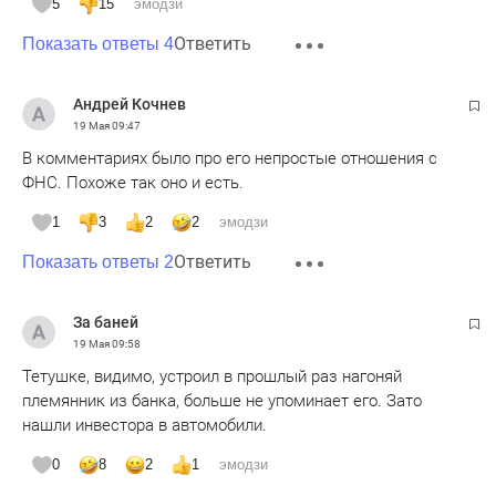
5
15
эмодзи
Ответить
Показать ответы 4
Андрей Кочнев
19 Мая
09:47
В комментариях было про его непростые отношения с
ФНС. Похоже так оно и есть.
1
3
2
2
эмодзи
Ответить
Показать ответы 2
За баней
19 Мая
09:58
Тетушке, видимо, устроил в прошлый раз нагоняй
племянник из банка, больше не упоминает его. Зато
нашли инвестора в автомобили.
0
8
2
1
эмодзи