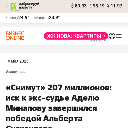
забронируй
$
80.93
€
93.19
¥
11.97
валюту
24.9°
28.9°
Челны
Москва
19 мая 2026
#
коррупция
«Снимут» 207 миллионов:
иск к экс-судье Аделю
Минапову завершился
победой Альберта