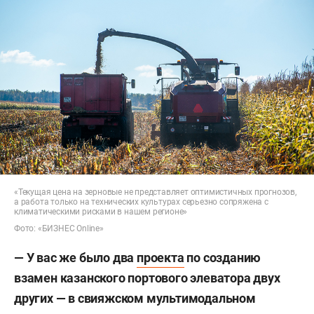
«Текущая цена на зерновые не представляет оптимистичных прогнозов,
а работа только на технических культурах серьезно сопряжена с
климатическими рисками в нашем регионе»
Фото: «БИЗНЕС Online»
— У вас же было два
проекта
по созданию
взамен казанского портового элеватора двух
других — в свияжском мультимодальном