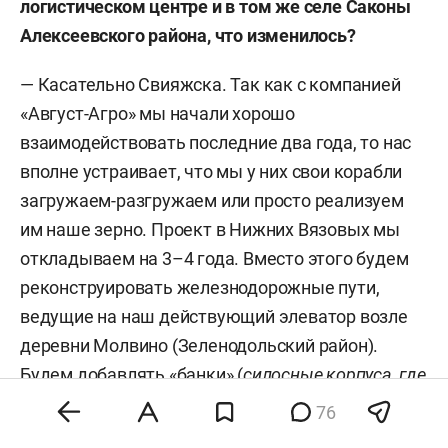
логистическом центре и в том же селе Саконы
Алексеевского района, что изменилось?
— Касательно Свияжска. Так как с компанией
«Август-Агро» мы начали хорошо
взаимодействовать последние два года, то нас
вполне устраивает, что мы у них свои корабли
загружаем-разгружаем или просто реализуем
им наше зерно. Проект в Нижних Вязовых мы
откладываем на 3–4 года. Вместо этого будем
реконструировать железнодорожные пути,
ведущие на наш действующий элеватор возле
деревни Молвино (Зеленодольский район).
Будем добавлять «банки» (
силосные корпуса, где
хранится зерно,
—
прим. ред.
) на 15 тысяч тонн.
76
Нам этот маленький элеватор