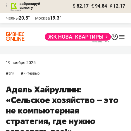
забронируй
$
82.17
€
94.84
¥
12.17
валюту
20.5°
19.3°
Челны
Москва
19 ноября 2025
#
#
апк
интервью
Адель Хайруллин:
«Сельское хозяйство – это
не компьютерная
стратегия, где нужно