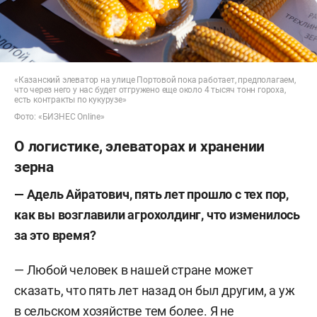
«Казанский элеватор на улице Портовой пока работает, предполагаем,
что через него у нас будет отгружено еще около 4 тысяч тонн гороха,
есть контракты по кукурузе»
Фото: «БИЗНЕС Online»
О логистике, элеваторах и хранении
зерна
— Адель Айратович, пять лет прошло с тех пор,
как вы возглавили агрохолдинг, что изменилось
за это время?
— Любой человек в нашей стране может
сказать, что пять лет назад он был другим, а уж
в сельском хозяйстве тем более. Я не