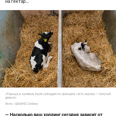
на гектар…
«Раньше, в нулевые, была субсидия по принципу «есть корова — получай
деньги»
Фото: «БИЗНЕС Online»
— Насколько ваш холдинг сегодня зависит от