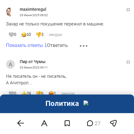
maximteregul
20 Июня 2025
08:02
Захар не только покушение пережил в машине.
0
10
3
эмодзи
Ответить
Показать ответы 1
Пир от Чумы
20 Июня 2025
09:11
Не писатель он - не писатель,
А Агитпроп...
0
24
6
1
эмодзи
Политика
Ответить
Показать ответы 3
27
Алексей Б.