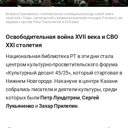
Встреча Прилепина с гостями была посвящена выходу новой книги
писателя «Тума», написанной о временах воинских походов России и «ее
украйен» против Речи Посполитой в XVII веке
Освободительная война XVII века и СВО
XXI столетия
Национальная библиотека РТ в эти дни стала
центром культурно-просветительского форума
«Культурный десант 45/25», который стартовал в
Нижнем Новгороде. Накануне в центре Казани
собрались писатели и деятели культуры, среди
которых были
Петр Лундстрем
,
Сергей
Лукьяненко
и
Захар Прилепин
.