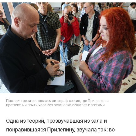
После встречи состоялась автограф-сессия, где Прилепин на
протяжении почти часа без остановки общался с гостями
Одна из теорий, прозвучавшая из зала и
понравившаяся Прилепину, звучала так: во