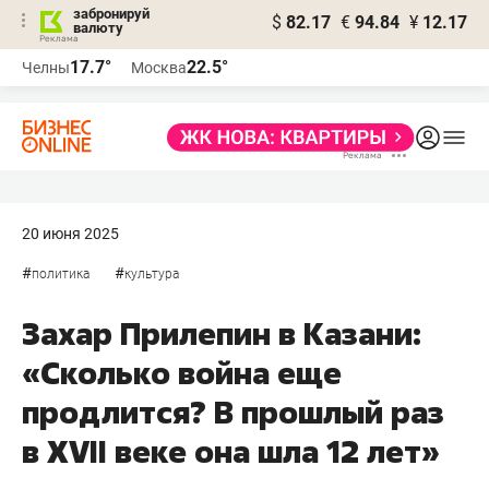
забронируй
$
82.17
€
94.84
¥
12.17
валюту
17.7°
22.5°
Челны
Москва
20 июня 2025
#
#
политика
культура
Захар Прилепин в Казани:
«Сколько война еще
продлится? В прошлый раз
в XVII веке она шла 12 лет»