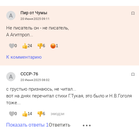
Пир от Чумы
20 Июня 2025
09:11
Не писатель он - не писатель,
А Агитпроп...
0
24
6
1
К комментарию
СССР-76
20 Июня 2025
08:02
с грустью признаюсь, не читал...
вот на днях перечитал стихи Г.Тукая, это было и Н.В.Гоголя
тоже...
0
14
6
эмодзи
Ответить
Показать ответы 1