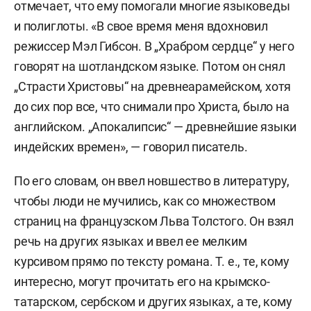
отмечает, что ему помогали многие языковеды
и полиглоты. «В свое время меня вдохновил
режиссер Мэл Гибсон. В „Храбром сердце“ у него
говорят на шотландском языке. Потом он снял
„Страсти Христовы“ на древнеарамейском, хотя
до сих пор все, что снимали про Христа, было на
английском. „Апокалипсис“ — древнейшие языки
индейских времен», — говорил писатель.
По его словам, он ввел новшество в литературу,
чтобы люди не мучились, как со множеством
страниц на французском Льва Толстого. Он взял
речь на других языках и ввел ее мелким
курсивом прямо по тексту романа. Т. е., те, кому
интересно, могут прочитать его на крымско-
татарском, сербском и других языках, а те, кому