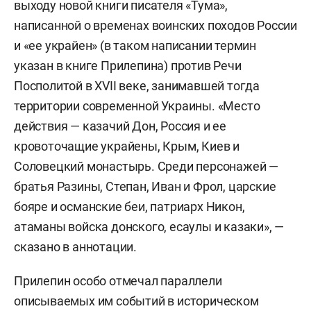
выходу новой книги писателя «Тума»,
написанной о временах воинских походов России
и «ее украйен» (в таком написании термин
указан в книге Прилепина) против Речи
Посполитой в XVII веке, занимавшей тогда
территории современной Украины. «Место
действия — казачий Дон, Россия и ее
кровоточащие украйены, Крым, Киев и
Соловецкий монастырь. Среди персонажей —
братья Разины, Степан, Иван и Фрол, царские
бояре и османские беи, патриарх Никон,
атаманы войска донского, есаулы и казаки», —
сказано в аннотации.
Прилепин особо отмечал параллели
описываемых им событий в историческом