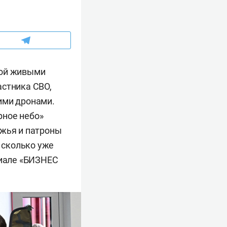
мой живыми
астника СВО,
ими дронами.
рное небо»
ужья и патроны
, сколько уже
риале «БИЗНЕС