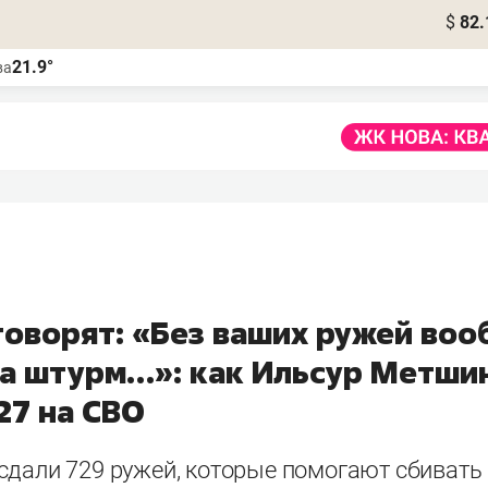
$
82.
21.9°
ва
говорят: «Без ваших ружей во
на штурм…»: как Ильсур Метши
27 на СВО
сдали 729 ружей, которые помогают сбивать