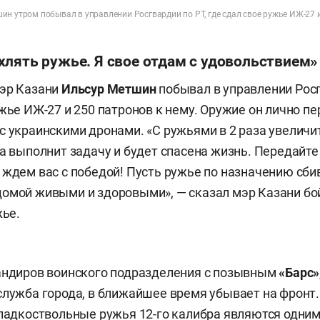
н утром побывал в управлении Росгвардии по РТ, где сдал свое ружье ИЖ-27 и
хлять ружье. Я свое отдам с удовольствием»
мэр Казани
Ильсур Метшин
побывал в управлении Росг
ужье ИЖ-27 и 250 патронов к нему. Оружие он лично п
с украинскими дронами. «С ружьями в 2 раза увеличи
да выполнит задачу и будет спасена жизнь. Передайт
 ждем вас с победой! Пусть ружье по назначению сби
омой живыми и здоровыми», — сказал мэр Казани бо
жье.
андиров воинского подразделения с позывным
«Барс»
служба города, в ближайшее время убывает на фронт.
гладкоствольные ружья 12-го калибра являются одним