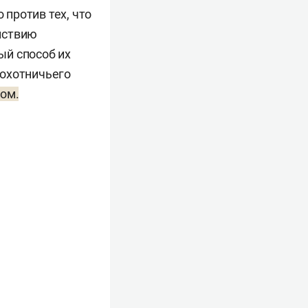
против тех, что
йствию
ый способ их
 охотничьего
том.