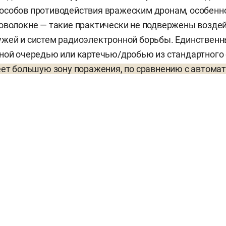
собов противодействия вражеским дронам, особенно 
оволокне — такие практически не подвержены возде
жей и систем радиоэлектронной борьбы. Единственн
ной очередью или картечью/дробью из стандартного
еет большую зону поражения, по сравнению с автома