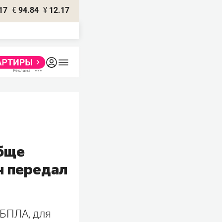
17
€
94.84
¥
12.17
обще
н передал
 БПЛА, для