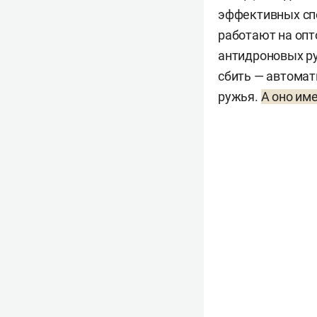
эффективных спо
работают на опт
антидроновых ру
сбить — автомат
ружья.
А оно им