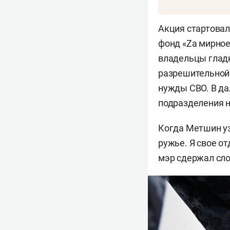
Акция стартовал
фонд «Zа мирное
владельцы гладк
разрешительной 
нужды СВО. В д
подразделения н
Когда Метшин уз
ружье. Я свое от
мэр сдержал сло