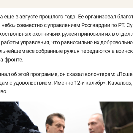
а еще в августе прошлого года. Ее организовал благ
 небо» совместно с управлением Росгвардии по РТ. Су
оствольных охотничьих ружей приносили их в отдел 
работы управления, что равносильно их добровольно
альнейшем все собранные ружья передаются в воинс
а фронте.
нал об этой программе, он сказал волонтерам: «Поше
дам с удовольствием. Именно 12-й калибр». Казалось,
во.