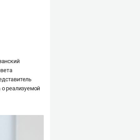
азанский
овета
едставитель
а о реализуемой