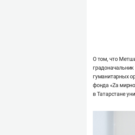
О том, что Метш
градоначальник 
гуманитарных ор
фонда «Zа мирн
в Татарстане ун