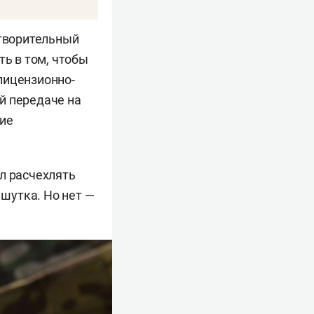
отворительный
ть в том, чтобы
лицензионно-
й передаче на
кие
л расчехлять
 шутка. Но нет —