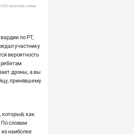
 250 патронов к нему
вардии по РТ,
ередал участнику
тся вероятность
е ребятам
вает дроны, а вы
йцу, принявшему
, который, как
 По словам
 из наиболее