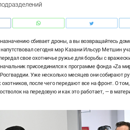
 подразделений
 назначению сбивает дроны, а вы возвращайтесь до
 напутствовал сегодня мэр Казани Ильсур Метшин уч
передал свое охотничье ружье для борьбы с вражеск
начальник присоединился к программе фонда «Zа ми
 Росгвардии. Уже несколько месяцев они собирают р
 охотников, после чего передают все на фронт. О том
остволок на передовую и как это работает, — в мате