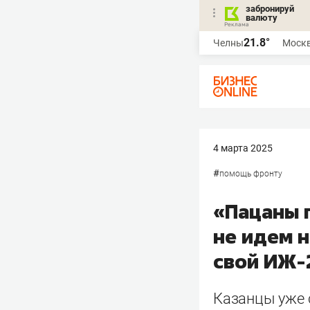
забронируй
валюту
21.8°
Челны
Моск
4 марта 2025
#
помощь фронту
«Пацаны 
не идем 
свой ИЖ-
Казанцы уже 