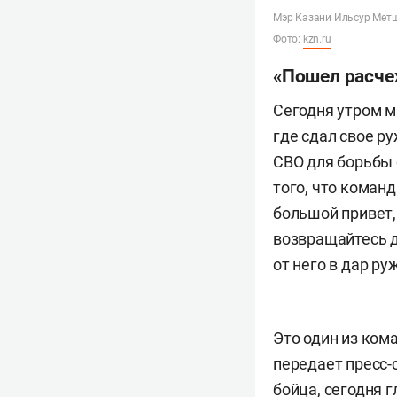
Мэр Казани Ильсур Метши
Фото:
kzn.ru
«Пошел расче
Сегодня утром 
где сдал свое р
СВО для борьбы 
того, что коман
большой привет,
возвращайтесь д
от него в дар ру
Это один из ком
передает пресс-
бойца, сегодня 