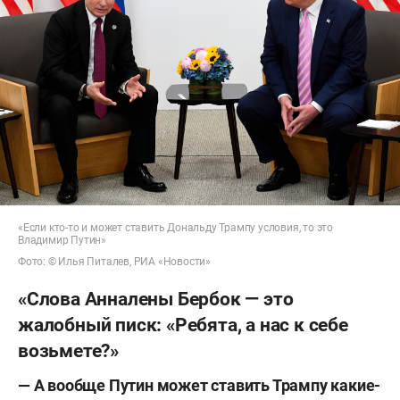
«Если кто-то и может ставить Дональду Трампу условия, то это
Владимир Путин»
Фото: © Илья Питалев, РИА «Новости»
«Слова Анналены Бербок — это
жалобный писк: «Ребята, а нас к себе
возьмете?»
— А вообще Путин может ставить Трампу какие-