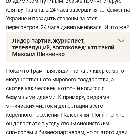
Владимиром Путиным. Все же помнят старую
клятву Трампа: в 24 часа завершить конфликт на
Украине и посадить стороны за стол
переговоров. 24 часа давно миновали. И что же?
Лидер партии, журналист,
телеведущий, востоковед: кто такой
Максим Шевченко
Максим Леонардович Шевченко
— российский
Пока что Трамп выглядит не как лидер самого
журналист, политический и общественный
могущественного мирового государства, а
деятель, публицист, правозащитник,
скорее как человек, который носится с
радиоведущий, телеведущий, видеоблогер.
безумными идеями. К примеру, с идеями
этнических чисток и депортации всего
Родился 22 февраля 1966 года в Москве.
коренного населения Палестины. Понятно, что
он делает это в угоду своим сионистским
Лидер Российской партии свободы и
спонсорам и бизнес-партнерам, но от этого идеи