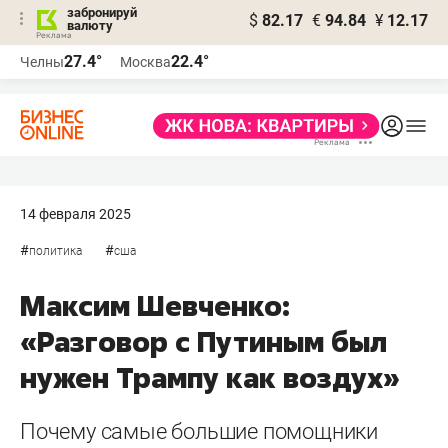
забронируй
$
82.17
€
94.84
¥
12.17
валюту
27.4°
22.4°
Челны
Москва
14 февраля 2025
#
#
политика
сша
Максим Шевченко:
«Разговор с Путиным был
нужен Трампу как воздух»
Почему самые большие помощники