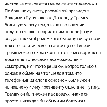
справедливости с марта 2021-го по сентябрь
чисток не становятся менее фантастическими.
2022-го, депутат Законодательного собрания
По большому счету, российский президент
Владимирской области VII созыва с 9 сентября
Владимир Путин оказал Дональду Трампу
2018 до 31 марта 2022 года. Член совета при
большую услугу тем, что на протяжении
президенте Российской Федерации по развитию
полутора часов говорил с ним по телефону и
гражданского общества и правам человека
создал таким образом хотя бы одну точку опоры
(2012–2018). Член Общественной палаты
для его политического настоящего. Теперь
Российской Федерации II и III составов (2008–
Трамп может ссылаться на этот разговор как на
2012).
доказательство своих возможностей —
«смотрите, и я что-то решаю». Вопрос только в
Является признанным экспертом в сфере
одном: в обмен на что? Дело в том, что
религиоведения и востоковедения.
телефонный диалог в основном был нужен
нынешнему 47-му президенту США, а не Путину.
Трампу он был нужен как воздух, иначе он
просто выглядел бы обычным болтуном.