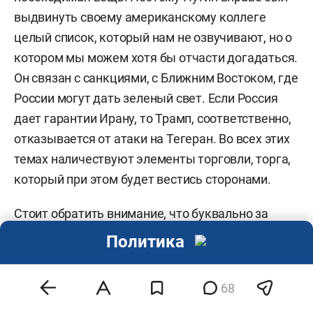
выдвинуть своему американскому коллеге
целый список, который нам не озвучивают, но о
котором мы можем хотя бы отчасти догадаться.
Он связан с санкциями, с Ближним Востоком, где
России могут дать зеленый свет. Если Россия
дает гарантии Ирану, то Трамп, соответственно,
отказывается от атаки на Тегеран. Во всех этих
темах наличествуют элементы торговли, торга,
который при этом будет вестись сторонами.
Стоит обратить внимание, что буквально за
несколько часов до разговора с Дональдом
Политика
Трампом (если судить по сайту «Кремлин.ру»),
Владимир Путин разговаривал по телефону с
68
«президентом переходного периода» Сирийской