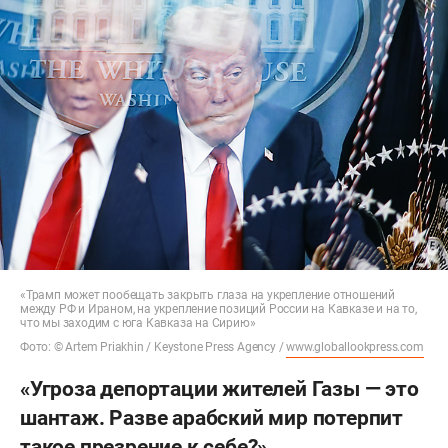
«Трамп может пообещать закрыть глаза на укрепление отношений
между РФ и Ираном, на укрепление позиций России на Кавказе и на то,
что мы заходим с юга Кавказа на Сирию»
Фото: © Artem Priakhin / Keystone Press Agency /
www.globallookpress.com
«Угроза депортации жителей Газы — это
шантаж. Разве арабский мир потерпит
такое презрение к себе?»