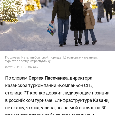
По словам Натальи Осиповой, порядка 1,5 млн организованных
туристов посещают республику
Фото: «БИЗНЕС Online»
По словам
Сергея Пасечника
, директора
казанской туркомпании «Компаньон СП»,
столица РТ крепко держит лидирующие позиции
в российском туризме. «Инфраструктура Казани,
не скажу, что идеальна, но, на мой взгляд, на 80