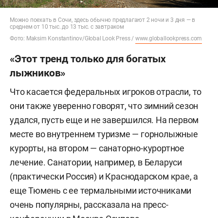
Можно поехать в Сочи, здесь обычно предлагают 2 ночи и 3 дня — в
среднем от 10 тыс. до 13 тыс. с завтраком
Фото: Maksim Konstantinov/Global Look Press /
www.globallookpress.com
«Этот тренд только для богатых
лыжников»
Что касается федеральных игроков отрасли, то
они также уверенно говорят, что зимний сезон
удался, пусть еще и не завершился.
На первом
месте во внутреннем туризме — горнолыжные
курорты, на втором — санаторно-курортное
лечение. Санатории, например, в Беларуси
(практически Россия) и Краснодарском крае, а
еще Тюмень с ее термальными источниками
очень популярны, рассказала на пресс-