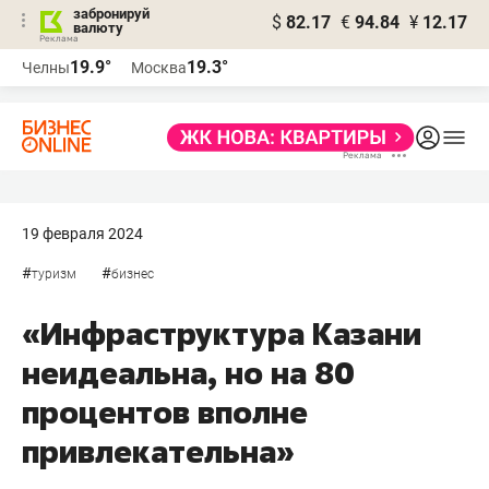
забронируй
$
82.17
€
94.84
¥
12.17
валюту
19.9°
19.3°
Челны
Москва
19 февраля 2024
#
#
туризм
бизнес
«Инфраструктура Казани
неидеальна, но на 80
процентов вполне
привлекательна»