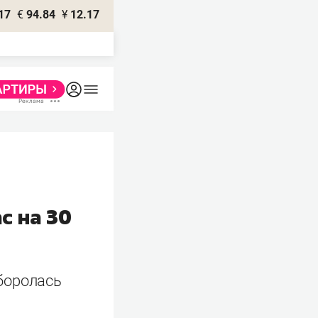
17
€
94.84
¥
12.17
с на 30
боролась