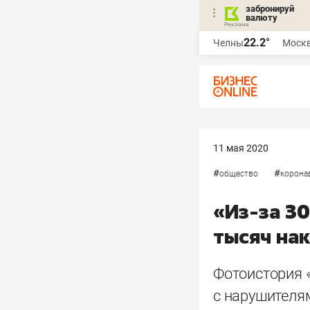
забронируй
валюту
22.2°
Челны
Моск
11 мая 2020
#
#
общество
корона
«Из-за 30
тысяч на
Фотоистория 
с нарушителя