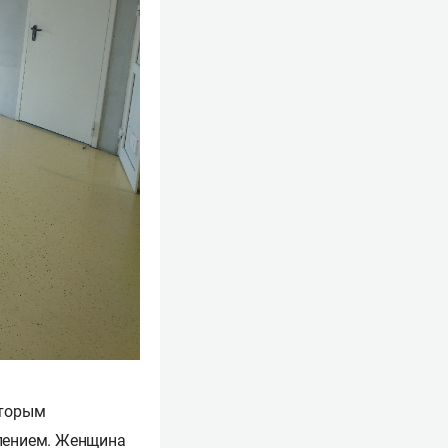
оторым
влением. Женщина