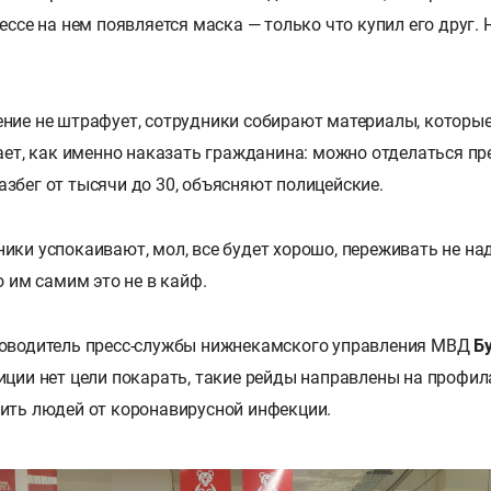
ессе на нем появляется маска — только что купил его друг. 
ние не штрафует, сотрудники собирают материалы, которы
шает, как именно наказать гражданина: можно отделаться 
збег от тысячи до 30, объясняют полицейские.
ики успокаивают, мол, все будет хорошо, переживать не над
о им самим это не в кайф.
ководитель пресс-службы нижнекамского управления МВД
Б
иции нет цели покарать, такие рейды направлены на профил
ить людей от коронавирусной инфекции.