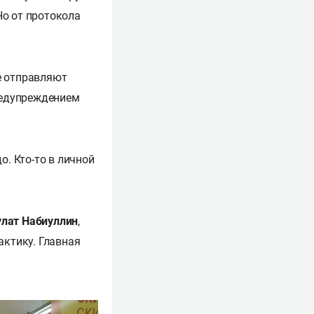
Но от протокола
е отправляют
предупреждением
о. Кто-то в личной
улат Набиуллин
,
актику. Главная