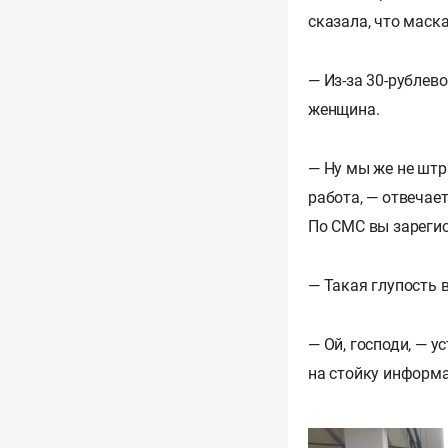
сказала, что маска 
— Из-за 30-рублев
женщина.
— Ну мы же не штр
работа, — отвечает
По СМС вы зареги
— Такая глупость 
— Ой, господи, — 
на стойку информа