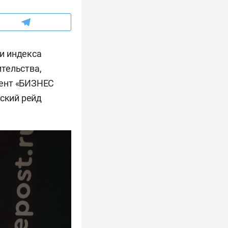
и индекса
тельства,
дент «БИЗНЕС
йский рейд