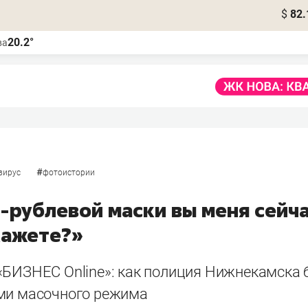
$
82.
20.2°
ва
#
вирус
фотоистории
-рублевой маски вы меня сейча
кажете?»
«БИЗНЕС Online»: как полиция Нижнекамска 
ми масочного режима