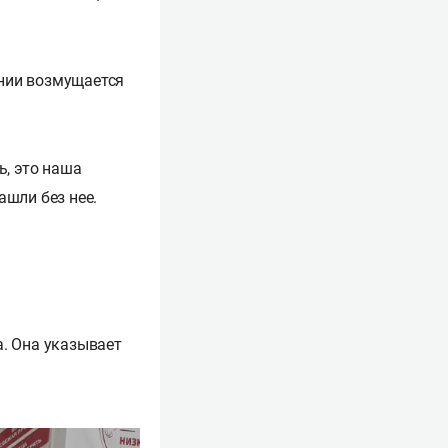
янии возмущается
ь, это наша
ашли без нее.
а. Она указывает