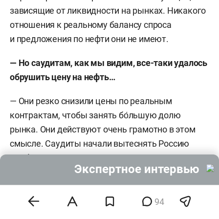
зависящие от ликвидности на рынках. Никакого
отношения к реальному балансу спроса
и предложения по нефти они не имеют.
— Но саудитам, как мы видим, все-таки удалось
обрушить цену на нефть…
— Они резко снизили цены по реальным
контрактам, чтобы занять бо́льшую долю
рынка. Они действуют очень грамотно в этом
смысле. Саудиты начали вытеснять Россию
с нефтяного рынка, где только могут.
Экспертное интервью
— Как вы в этой связи оцениваете перспективы
российской нефтяной отрасли? Ладно,
94
государственная «Роснефть» ведет