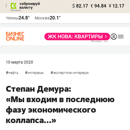
забронируй
$
82.17
€
94.84
¥
12.17
валюту
24.8°
20.1°
Челны
Москва
10 марта 2020
#
#
#
нефть
интервью
экспертное интервью
Степан Демура:
«Мы входим в последнюю
фазу экономического
коллапса…»