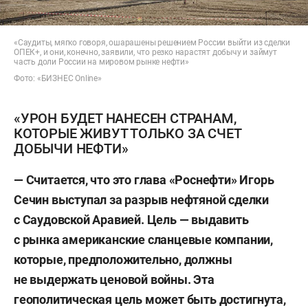
«Саудиты, мягко говоря, ошарашены решением России выйти из сделки
ОПЕК+, и они, конечно, заявили, что резко нарастят добычу и займут
часть доли России на мировом рынке нефти»
Фото: «БИЗНЕС Online»
«УРОН БУДЕТ НАНЕСЕН СТРАНАМ,
КОТОРЫЕ ЖИВУТ ТОЛЬКО ЗА СЧЕТ
ДОБЫЧИ НЕФТИ»
— Считается, что это глава «Роснефти» Игорь
Сечин выступал за разрыв нефтяной сделки
с Саудовской Аравией. Цель — выдавить
с рынка американские сланцевые компании,
которые, предположительно, должны
не выдержать ценовой войны. Эта
геополитическая цель может быть достигнута,