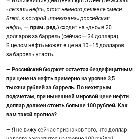
— В ближайшие дни цена Light Sweet (
техасская
«легкая» нефть, стоит немного дешевле смеси
Brent, к которой «привязана» российская
нефть,
—
прим. ред.
) сходит на «дно» в 20
долларов за баррель (сейчас — 34 доллара).
В целом нефть может еще на 10–15 долларов
за баррель упасть.
— Российский бюджет остается бездефицитным
при цене на нефть примерно на уровне 3,5
тысячи рублей за баррель. По нехитрым
подсчетам, при нынешней мировой цене нефти
доллар должен стоить больше 100 рублей. Как
вам такой прогноз?
— Я не вижу сейчас признаков того, что доллар
надолго закрепится на уровне 100 рублей