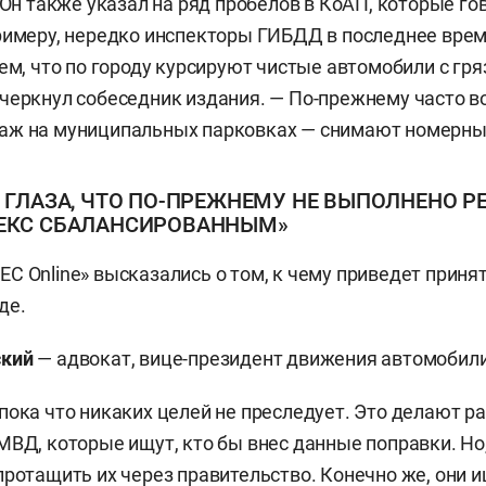
 Он также указал на ряд пробелов в КоАП, которые го
римеру, нередко инспекторы ГИБДД в последнее врем
тем, что по городу курсируют чистые автомобили с гр
черкнул собеседник издания. — По-прежнему часто в
аж на муниципальных парковках — снимают номерные
В ГЛАЗА, ЧТО ПО-ПРЕЖНЕМУ НЕ ВЫПОЛНЕНО Р
ЕКС СБАЛАНСИРОВАННЫМ»
С Online» высказались о том, к чему приведет приня
де.
ский
— адвокат, вице-президент движения автомобили
пока что никаких целей не преследует. Это делают р
МВД, которые ищут, кто бы внес данные поправки. Но,
протащить их через правительство. Конечно же, они 