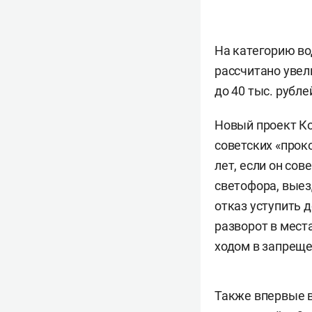
На категорию во
рассчитано увел
до 40 тыс. рубле
Новый проект Ко
советских «проко
лет, если он со
светофора, выез
отказ уступить 
разворот в мест
ходом в запреще
Также впервые в