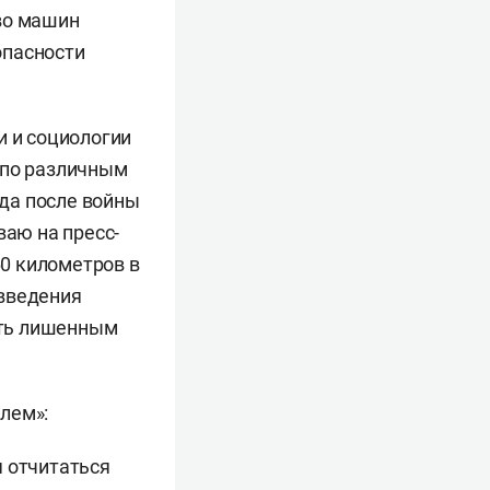
во машин
опасности
и и социологии
 по различным
гда после войны
ваю на пресс-
60 километров в
овведения
быть лишенным
лем»:
я отчитаться