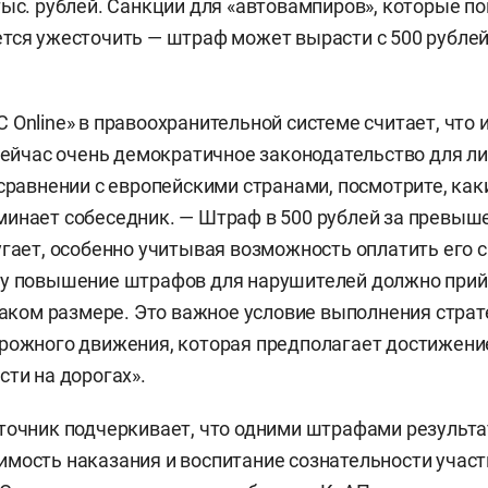
тыс. рублей. Санкции для «автовампиров», которые п
тся ужесточить — штраф может вырасти с 500 рублей 
 Online» в правоохранительной системе считает, что
 сейчас очень демократичное законодательство для ли
 сравнении с европейскими странами, посмотрите, каки
инает собеседник. — Штраф в 500 рублей за превыш
угает, особенно учитывая возможность оплатить его 
у повышение штрафов для нарушителей должно прийт
 каком размере. Это важное условие выполнения страт
рожного движения, которая предполагает достижени
сти на дорогах».
точник подчеркивает, что одними штрафами результа
мость наказания и воспитание сознательности учас