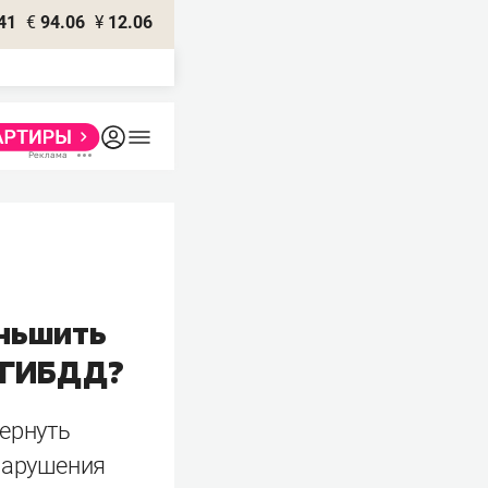
41
€
94.06
¥
12.06
ньшить
 ГИБДД?
вернуть
 нарушения