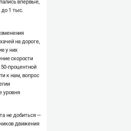
опались впервые,
до 1 тыс.
 изменения
хачей на дороге,
е у них
ение скорости
с 50-процентной
и к нам, вопрос
егии
е уровня
та не добиться —
тников движения