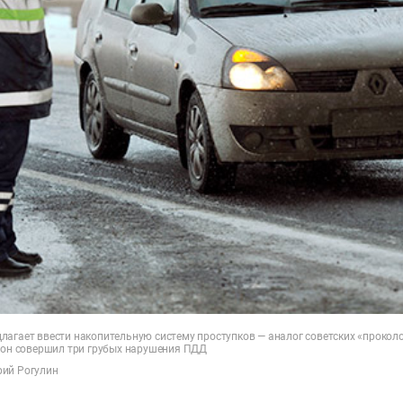
лагает ввести накопительную систему проступков — аналог советских «проколо
и он совершил три грубых нарушения ПДД
рий Рогулин