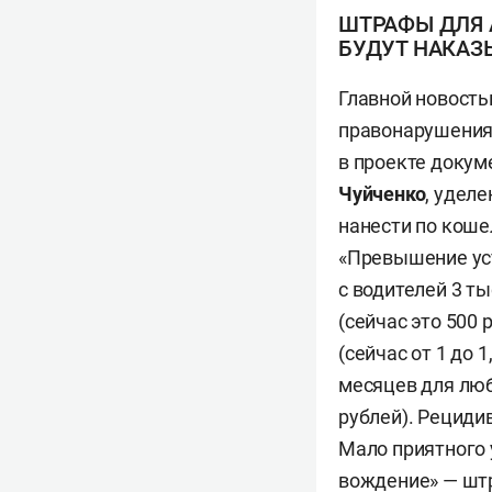
ШТРАФЫ ДЛЯ 
БУДУТ НАКА
Главной новость
правонарушения
в проекте докум
Чуйченко
, удел
нанести по коше
«Превышение ус
с водителей 3 т
(сейчас это 500 
(сейчас от 1 до 
месяцев для люби
рублей). Рециди
Мало приятного 
вождение» — штр