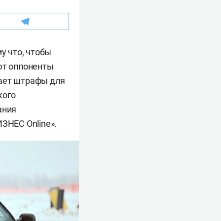
у что, чтобы
ают оппоненты
чает штрафы для
кого
ания
ЗНЕС Online».