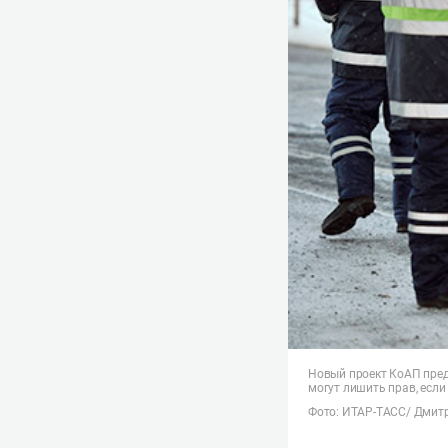
Новый проект КоАП пред
могут лишить прав, есл
Фото: ИТАР-ТАСС/ Дмит