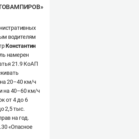
ВТОВАМПИРОВ»
инистративных
ым водителям
стр
Константин
ель намерен
атья 21.9 КоАП
скивать
на 20–40 км/ч
и на 40–60 км/ч
к от 4 до 6
о 2,5 тыс.
рав на год.
.30 «Опасное