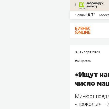
забронируй
валюту
18.7°
Челны
Моск
31 января 2020
#
общество
«Ищут на
число ма
Минюст предла
«проколы» — л