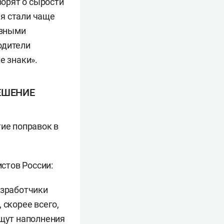
ворят о сырости
я стали чаще
язными
одители
 знаки».
ЕШЕНИЕ
тие поправок в
стов России:
азработчики
 скорее всего,
ищут наполнения