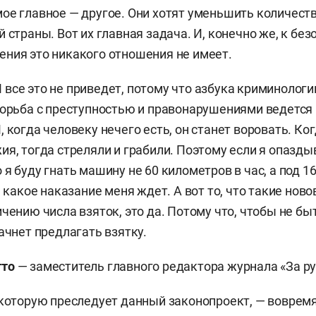
ое главное — другое. Они хотят уменьшить количест
 страны. Вот их главная задача. И, конечно же, к без
ния это никакого отношения не имеет.
все это не приведет, потому что азбука криминологи
борьба с преступностью и правонарушениями ведется
 когда человеку нечего есть, он станет воровать. Ко
ия, тогда стреляли и грабили. Поэтому если я опазды
я буду гнать машину не 60 километров в час, а под 1
, какое наказание меня ждет. А вот то, что такие нов
ичению числа взяток, это да. Потому что, чтобы не 
ачнет предлагать взятку.
тто
— заместитель главного редактора журнала «За ру
 которую преследует данный законопроект, — воврем