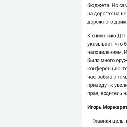
бюджета. Но сам
на дорогах нашей
дорожного движе
К снижению ДТП 
указывает, что 
направлениям. И,
было много оруж
конференцию, то 
час, забыв о том
приведут к увел
прав, водитель н
Игорь Моржаре
— Главная цель,