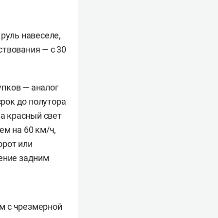
 руль навеселе,
ствования — с 30
упков — аналог
срок до полутора
на красный свет
м на 60 км/ч,
орот или
жение задним
м с чрезмерной