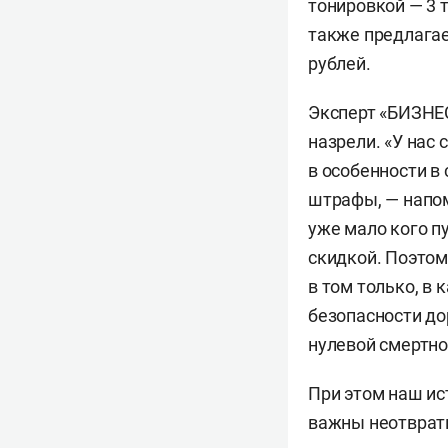
тонировкой — 3 
также предлагае
рублей.
Эксперт «БИЗНЕС
назрели. «У нас
в особенности в
штрафы, — напом
уже мало кого п
скидкой. Поэтом
в том только, в
безопасности до
нулевой смертно
При этом наш ис
важны неотврати