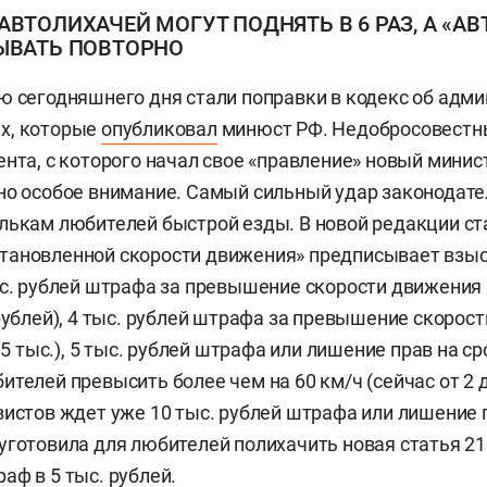
АВТОЛИХАЧЕЙ МОГУТ ПОДНЯТЬ В 6 РАЗ, А «А
ЗЫВАТЬ ПОВТОРНО
ю сегодняшнего дня стали поправки в кодекс об адм
х, которые
опубликовал
минюст РФ. Недобросовестн
ента, с которого начал свое «правление» новый мини
ено особое внимание. Самый сильный удар законодат
лькам любителей быстрой езды. В новой редакции ст
тановленной скорости движения» предписывает взы
ыс. рублей штрафа за превышение скорости движения 
рублей), 4 тыс. рублей штрафа за превышение скорост
1,5 тыс.), 5 тыс. рублей штрафа или лишение прав на сро
телей превысить более чем на 60 км/ч (сейчас от 2 д
вистов ждет уже 10 тыс. рублей штрафа или лишение п
уготовила для любителей полихачить новая статья 21
аф в 5 тыс. рублей.