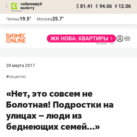
забронируй
$
81.41
€
94.06
¥
12.06
валюту
19.5°
25.7°
Челны
Москва
28 марта 2017
#
общество
«Нет, это совсем не
Болотная! Подростки на
улицах – люди из
беднеющих семей…»