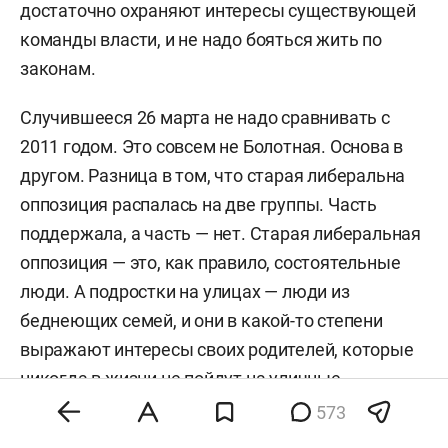
достаточно охраняют интересы существующей
команды власти, и не надо бояться жить по
законам.
Случившееся 26 марта не надо сравнивать с
2011 годом. Это совсем не Болотная. Основа в
другом. Разница в том, что старая либеральна
оппозиция распалась на две группы. Часть
поддержала, а часть — нет. Старая либеральная
оппозиция — это, как правило, состоятельные
люди. А подростки на улицах — люди из
беднеющих семей, и они в какой-то степени
выражают интересы своих родителей, которые
никогда в жизни не пойдут на уличные
демонстрации. Я думаю, что часть либералов с
573
ужасом смотрела на эту молодежь. Для них они