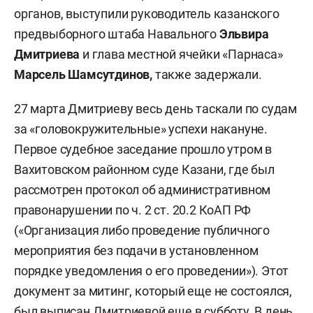
органов, выступили руководитель казанского
предвыборного штаба Навального
Эльвира
Дмитриева
и глава местной ячейки «Парнаса»
Марсель Шамсутдинов,
также задержали.
27 марта Дмитриеву весь день таскали по судам
за «головокружительные» успехи накануне.
Первое судебное заседание прошло утром в
Вахитовском районном суде Казани, где был
рассмотрен протокол об административном
правонарушении по ч. 2 ст. 20.2 КоАП РФ
(«Организация либо проведение публичного
мероприятия без подачи в установленном
порядке уведомления о его проведении»). Этот
документ за митинг, который еще не состоялся,
был выписан Дмитриевой еще в субботу. В день