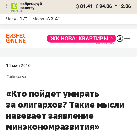
забронируй
$
81.41
€
94.06
¥
12.06
валюту
17°
22.4°
Челны
Москва
14 мая 2016
#
общество
«Кто пойдет умирать
за олигархов? Такие мысли
навевает заявление
минэкономразвития»