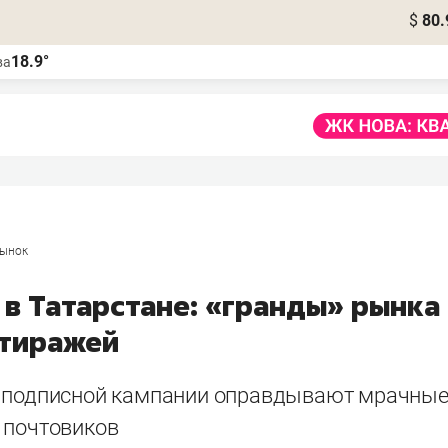
$
80.
18.9°
ва
ынок
 в Татарстане: «гранды» рынка
 тиражей
 подписной кампании оправдывают мрачны
 почтовиков