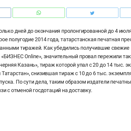
колько дней до окончания пролонгированной до 4 июл
рое полугодие 2014 года, татарстанская печатная пре
анными тиражей. Как убедились получившие свежие
«БИЗНЕС Online», значительный провал пережили та
черняя Казань», тираж которой упал с 20 до 14 тыс. э
 Татарстан», снизившая тираж с 10 до 6 тыс. экземпл
уска. По сути дела, таким образом издатели печатн
язи с отменой госдотаций на доставку.