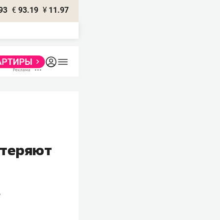
93
€
93.19
¥
11.97
 теряют
е