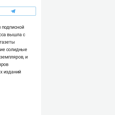
я подписной
сса вышла с
 газеты
кие солидные
кземпляров, и
яров
ых изданий