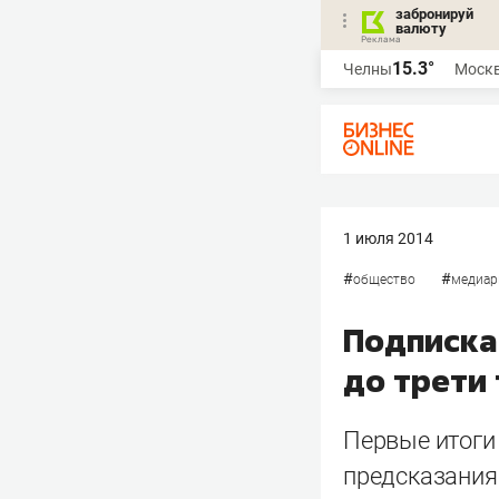
забронируй
валюту
15.3°
Челны
Моск
1 июля 2014
#
#
общество
медиар
Подписка
до трети
Первые итоги
предсказания