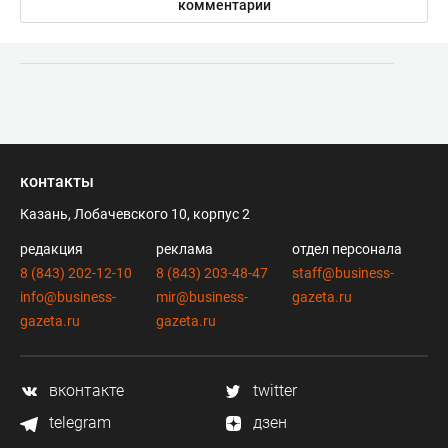
комментарии
контакты
Казань, Лобачевского 10, корпус 2
редакция
реклама
отдел персонала
8 (843) 202-12-10
8 (843) 203-48-47
staff@business-
info@business-
mir@business-
gazeta.ru
gazeta.ru
gazeta.ru
вконтакте
twitter
telegram
дзен