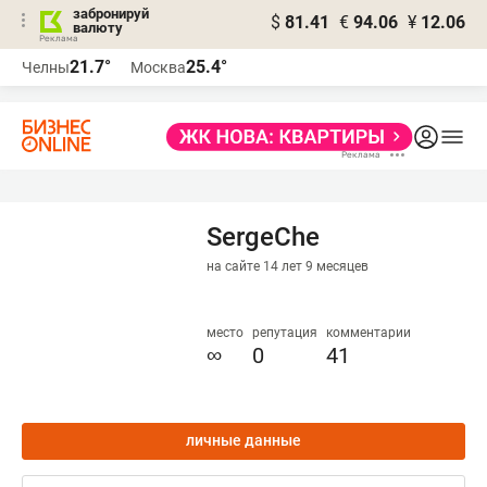
забронируй
$
81.41
€
94.06
¥
12.06
валюту
21.7°
25.4°
Челны
Москва
SergeChe
на сайте 14 лет 9 месяцев
место
репутация
комментарии
∞
0
41
личные данные