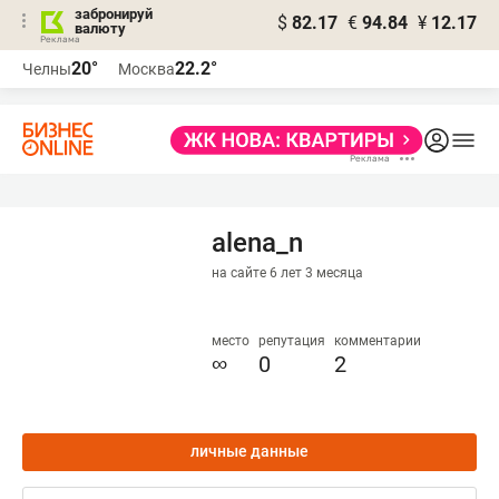
забронируй
$
82.17
€
94.84
¥
12.17
валюту
20°
22.2°
Челны
Москва
alena_n
на сайте 6 лет 3 месяца
место
репутация
комментарии
∞
0
2
личные данные