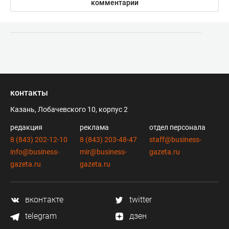
комментарии
контакты
Казань, Лобачевского 10, корпус 2
редакция
реклама
отдел персонала
8 (843) 202-12-10
8 (843) 203-48-47
staff@business-
info@business-
mir@business-
gazeta.ru
gazeta.ru
gazeta.ru
вконтакте
twitter
telegram
дзен