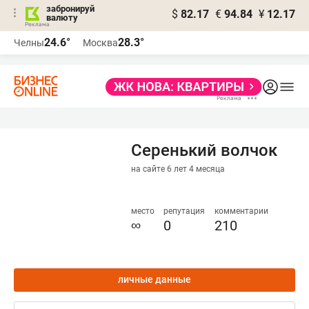
забронируй
$
82.17
€
94.84
¥
12.17
валюту
24.6°
28.3°
Челны
Москва
Серенький волчок
на сайте 6 лет 4 месяца
место
репутация
комментарии
∞
0
210
личные данные