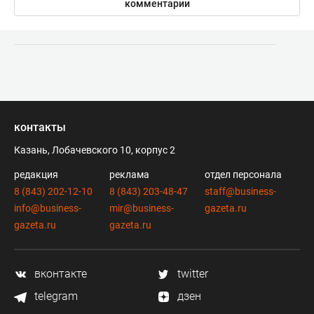
комментарии
контакты
Казань, Лобачевского 10, корпус 2
редакция
реклама
отдел персонала
8 (843) 202-12-10
8 (843) 203-48-47
staff@business-
info@business-
mir@business-
gazeta.ru
gazeta.ru
gazeta.ru
вконтакте
twitter
telegram
дзен